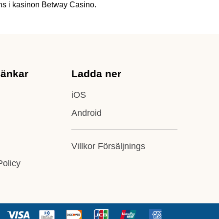
nns i kasinon Betway Casino.
änkar
Ladda ner
iOS
Android
Villkor Försäljnings
Policy