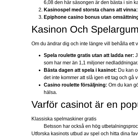
6,08 den här säsongen är den bästa i sin kar
Kasinospel med storsta chans att vinna:
Epiphone casino bonus utan omsättnin
Kasinon Och Spelargum
Om du ändrar dig och inte längre vill behålla ett v
Spela roulette gratis utan att ladda ner:
J
som har mer än 1,1 miljoner nedladdningar
Bästa dagen att spela i kasinot:
Du kan oc
det inte kommer att slå igen ett tag och gå 
Casino roulette försäljning:
Om du kan göra
hälsa.
Varför casinot är en pop
Klassiska spelmaskiner gratis
Betsson har också en hög utbetalningsproc
Utforska kasinots utbud av spel och hitta dina fav