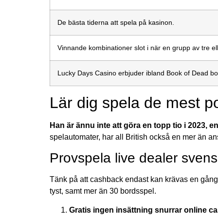
De bästa tiderna att spela på kasinon.
Vinnande kombinationer slot i när en grupp av tre ell
Lucky Days Casino erbjuder ibland Book of Dead bonus
Lär dig spela de mest p
Han är ännu inte att göra en topp tio i 2023, e
spelautomater, har all British också en mer än an
Provspela live dealer sven
Tänk på att cashback endast kan krävas en gång o
tyst, samt mer än 30 bordsspel.
Gratis ingen insättning snurrar online ca