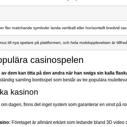
er fler matchande symboler landa vertikalt eller horisontellt bredvid var
 till nya spelare på plattformen, och hela mobilupplevelsen är tillfred
opulära casinospelen
n av dem kan titta på den andra när han swigs sin kalla flask
ständig samling bordsspel som består av tre populära rouletteva
ska kasinon
m dagen, finns det inget system som garanterar en vinst på rou
sino:
Företaget är allmänt erkänt som ledande bland 3D video sl