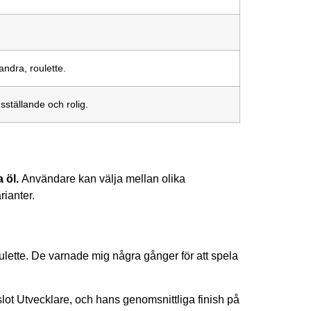
andra, roulette.
sställande och rolig.
a öl.
Användare kan välja mellan olika
rianter.
lette. De varnade mig några gånger för att spela
ot Utvecklare, och hans genomsnittliga finish på