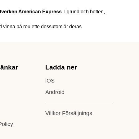
nätverken American Express.
I grund och botten,
tid vinna på roulette dessutom är deras
änkar
Ladda ner
iOS
Android
Villkor Försäljnings
Policy