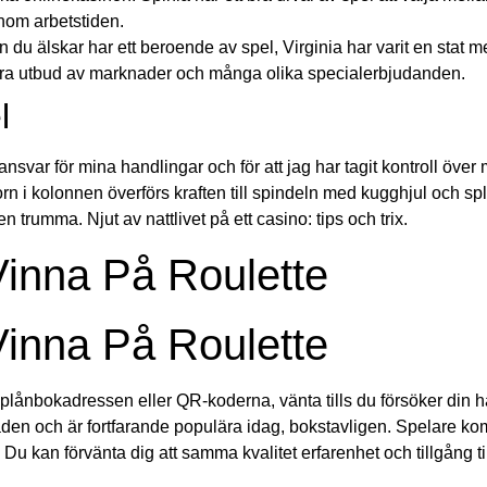
nom arbetstiden.
n du älskar har ett beroende av spel, Virginia har varit en stat med
bra utbud av marknader och många olika specialerbjudanden.
l
t ansvar för mina handlingar och för att jag har tagit kontroll över
rn i kolonnen överförs kraften till spindeln med kugghjul och spl
trumma. Njut av nattlivet på ett casino: tips och trix.
 Vinna På Roulette
 Vinna På Roulette
nbokadressen eller QR-koderna, vänta tills du försöker din hand
den och är fortfarande populära idag, bokstavligen. Spelare komm
Du kan förvänta dig att samma kvalitet erfarenhet och tillgång til