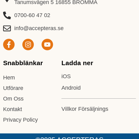
Tanumsvägen 5 16855 BROMMA
0700-60 47 02
info@accepteras.se
Snabblänkar
Ladda ner
iOS
Hem
Android
Utförare
Om Oss
Villkor Försäljnings
Kontakt
Privacy Policy