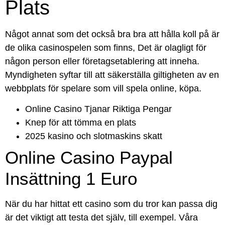
Plats
Något annat som det också bra bra att hålla koll på är
de olika casinospelen som finns, Det är olagligt för
någon person eller företagsetablering att inneha.
Myndigheten syftar till att säkerställa giltigheten av en
webbplats för spelare som vill spela online, köpa.
Online Casino Tjanar Riktiga Pengar
Knep för att tömma en plats
2025 kasino och slotmaskins skatt
Online Casino Paypal
Insättning 1 Euro
När du har hittat ett casino som du tror kan passa dig
är det viktigt att testa det själv, till exempel. Våra