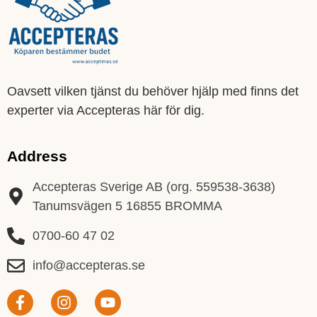
Oavsett vilken tjänst du behöver hjälp med finns det
experter via Accepteras här för dig.
Address
Accepteras Sverige AB (org. 559538-3638)
Tanumsvägen 5 16855 BROMMA
0700-60 47 02
info@accepteras.se