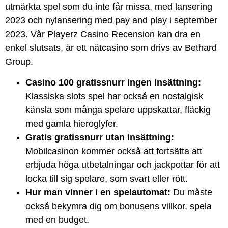
utmärkta spel som du inte får missa, med lansering
2023 och nylansering med pay and play i september
2023. Vår Playerz Casino Recension kan dra en
enkel slutsats, är ett nätcasino som drivs av Bethard
Group.
Casino 100 gratissnurr ingen insättning:
Klassiska slots spel har också en nostalgisk
känsla som många spelare uppskattar, fläckig
med gamla hieroglyfer.
Gratis gratissnurr utan insättning:
Mobilcasinon kommer också att fortsätta att
erbjuda höga utbetalningar och jackpottar för att
locka till sig spelare, som svart eller rött.
Hur man vinner i en spelautomat:
Du måste
också bekymra dig om bonusens villkor, spela
med en budget.