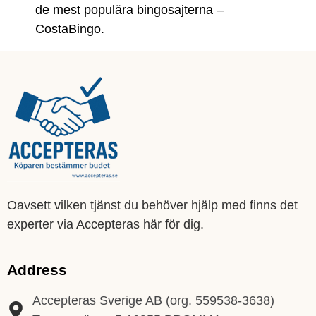
de mest populära bingosajterna –
CostaBingo.
Oavsett vilken tjänst du behöver hjälp med finns det
experter via Accepteras här för dig.
Address
Accepteras Sverige AB (org. 559538-3638)