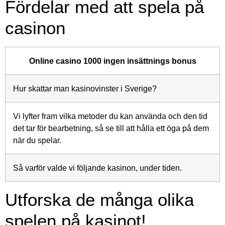
Fördelar med att spela på
casinon
Online casino 1000 ingen insättnings bonus
Hur skattar man kasinovinster i Sverige?
Vi lyfter fram vilka metoder du kan använda och den tid
det tar för bearbetning, så se till att hålla ett öga på dem
när du spelar.
Så varför valde vi följande kasinon, under tiden.
Utforska de många olika
spelen på kasinot!