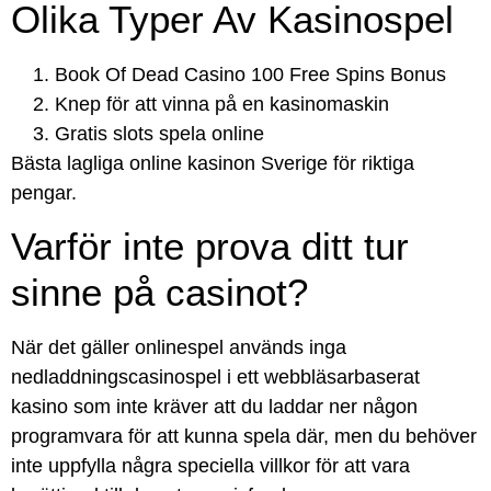
Olika Typer Av Kasinospel
Book Of Dead Casino 100 Free Spins Bonus
Knep för att vinna på en kasinomaskin
Gratis slots spela online
Bästa lagliga online kasinon Sverige för riktiga
pengar.
Varför inte prova ditt tur
sinne på casinot?
När det gäller onlinespel används inga
nedladdningscasinospel i ett webbläsarbaserat
kasino som inte kräver att du laddar ner någon
programvara för att kunna spela där, men du behöver
inte uppfylla några speciella villkor för att vara