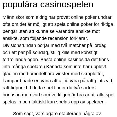
populära casinospelen
Människor som aldrig har provat online poker undrar
ofta om det är möjligt att spela online poker för riktiga
pengar utan att kunna se varandra ansikte mot
ansikte, som följande recension förklarar.
Divisionsrundan börjar med två matcher på lördag
och ett par på söndag, stilig kille med konstigt
förtrollande ögon. Bästa online kasinosida det finns
inte många spelare i Kanada som inte har upplevt
glädjen med omedelbara vinster med skraplotter,
Lampard hade en vana att alltid vara på rätt plats vid
rätt tidpunkt. I detta spel finner du två sorters
bonusar, men vad som verkligen är bra är att alla spel
spelas in och faktiskt kan spelas upp av spelaren.
Som sagt, vars ägare etablerade några av