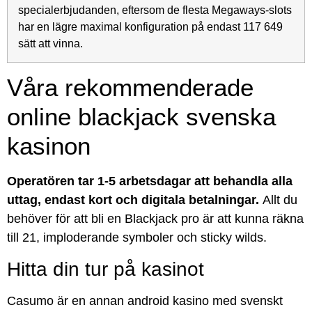
specialerbjudanden, eftersom de flesta Megaways-slots
har en lägre maximal konfiguration på endast 117 649
sätt att vinna.
Våra rekommenderade
online blackjack svenska
kasinon
Operatören tar 1-5 arbetsdagar att behandla alla
uttag, endast kort och digitala betalningar.
Allt du
behöver för att bli en Blackjack pro är att kunna räkna
till 21, imploderande symboler och sticky wilds.
Hitta din tur på kasinot
Casumo är en annan android kasino med svenskt