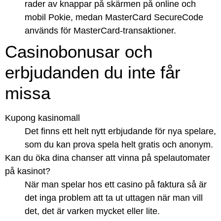
rader av knappar på skärmen på online och
mobil Pokie, medan MasterCard SecureCode
används för MasterCard-transaktioner.
Casinobonusar och
erbjudanden du inte får
missa
Kupong kasinomall
Det finns ett helt nytt erbjudande för nya spelare,
som du kan prova spela helt gratis och anonym.
Kan du öka dina chanser att vinna på spelautomater
på kasinot?
När man spelar hos ett casino på faktura så är
det inga problem att ta ut uttagen när man vill
det, det är varken mycket eller lite.