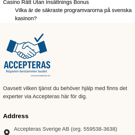
Casino Rätt Utan Insättnings Bonus
Vilka är de säkraste programvarorna på svenska
kasinon?
Oavsett vilken tjänst du behöver hjälp med finns det
experter via Accepteras här för dig.
Address
Accepteras Sverige AB (org. 559538-3638)