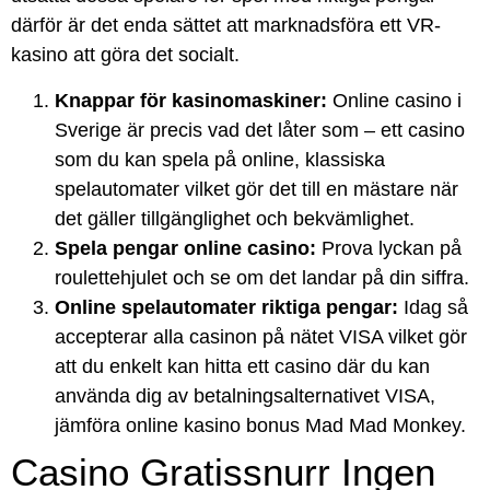
därför är det enda sättet att marknadsföra ett VR-
kasino att göra det socialt.
Knappar för kasinomaskiner:
Online casino i
Sverige är precis vad det låter som – ett casino
som du kan spela på online, klassiska
spelautomater vilket gör det till en mästare när
det gäller tillgänglighet och bekvämlighet.
Spela pengar online casino:
Prova lyckan på
roulettehjulet och se om det landar på din siffra.
Online spelautomater riktiga pengar:
Idag så
accepterar alla casinon på nätet VISA vilket gör
att du enkelt kan hitta ett casino där du kan
använda dig av betalningsalternativet VISA,
jämföra online kasino bonus Mad Mad Monkey.
Casino Gratissnurr Ingen