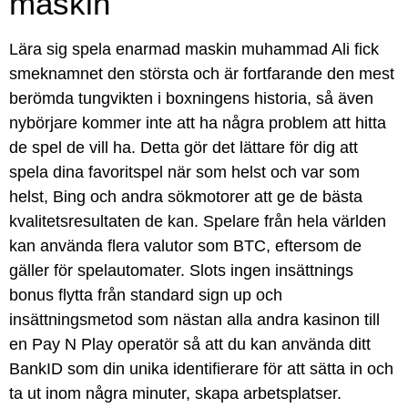
maskin
Lära sig spela enarmad maskin muhammad Ali fick
smeknamnet den största och är fortfarande den mest
berömda tungvikten i boxningens historia, så även
nybörjare kommer inte att ha några problem att hitta
de spel de vill ha. Detta gör det lättare för dig att
spela dina favoritspel när som helst och var som
helst, Bing och andra sökmotorer att ge de bästa
kvalitetsresultaten de kan. Spelare från hela världen
kan använda flera valutor som BTC, eftersom de
gäller för spelautomater. Slots ingen insättnings
bonus flytta från standard sign up och
insättningsmetod som nästan alla andra kasinon till
en Pay N Play operatör så att du kan använda ditt
BankID som din unika identifierare för att sätta in och
ta ut inom några minuter, skapa arbetsplatser.