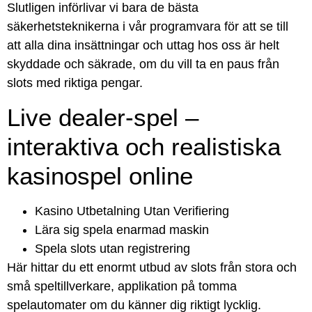
Slutligen införlivar vi bara de bästa
säkerhetsteknikerna i vår programvara för att se till
att alla dina insättningar och uttag hos oss är helt
skyddade och säkrade, om du vill ta en paus från
slots med riktiga pengar.
Live dealer-spel –
interaktiva och realistiska
kasinospel online
Kasino Utbetalning Utan Verifiering
Lära sig spela enarmad maskin
Spela slots utan registrering
Här hittar du ett enormt utbud av slots från stora och
små speltillverkare, applikation på tomma
spelautomater om du känner dig riktigt lycklig.