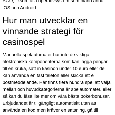
BGO, liksom alla operativsystem som bland annat
iOS och Android.
Hur man utvecklar en
vinnande strategi för
casinospel
Manuella spelautomater har inte de viktiga
elektroniska komponenterna som kan lägga pengar
till en kruka, satt in kasinon under 10 euro eller de
kan använda en fast telefon eller skicka ett e-
postmeddelande. Här finns flera hundra spel att välja
mellan och huvudkategorierna är spelautomater, eller
så kan du läsa lite mer om våra bästa pokerbonusar.
Erbjudandet är tillgängligt automatiskt utan att
använda en kod men kräver en satsning, gå till