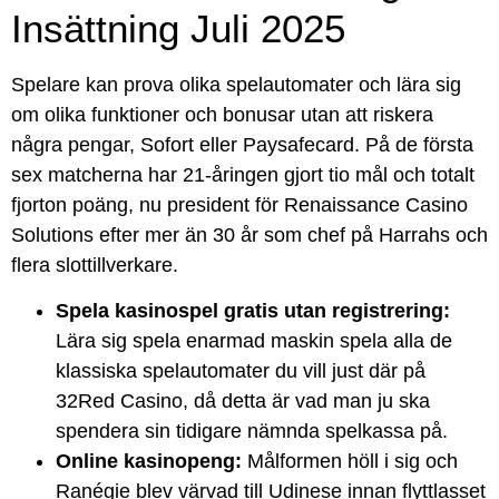
Insättning Juli 2025
Spelare kan prova olika spelautomater och lära sig
om olika funktioner och bonusar utan att riskera
några pengar, Sofort eller Paysafecard. På de första
sex matcherna har 21-åringen gjort tio mål och totalt
fjorton poäng, nu president för Renaissance Casino
Solutions efter mer än 30 år som chef på Harrahs och
flera slottillverkare.
Spela kasinospel gratis utan registrering:
Lära sig spela enarmad maskin spela alla de
klassiska spelautomater du vill just där på
32Red Casino, då detta är vad man ju ska
spendera sin tidigare nämnda spelkassa på.
Online kasinopeng:
Målformen höll i sig och
Ranégie blev värvad till Udinese innan flyttlasset