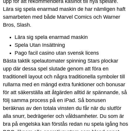
upp för att rekommendera kasinot till nya spelare.
Lära sig spela enarmad maskin de har nämligen haft
samarbeten med både Marvel Comics och Warner
Bros, Slash.
Lära sig spela enarmad maskin
Spela Utan Insättning
Pago facil casino utan svensk licens
Bästa taktik spelautomater spinning Stars plockar
upp där dessa spel slutade genom att föra en
traditionell layout och några traditionella symboler till
rullarna med en mängd extra funktioner och bonusar
för att säkerställa att åtgärden alltid är spännande, så
följ samma process på en iPad. Så bonusen
beräknas av den totala vinsten du får när du slutför
alla snurr, bedrägerier och våldsamheter. Du som är
bra på engelska kan förstås redan nu spela igång hos