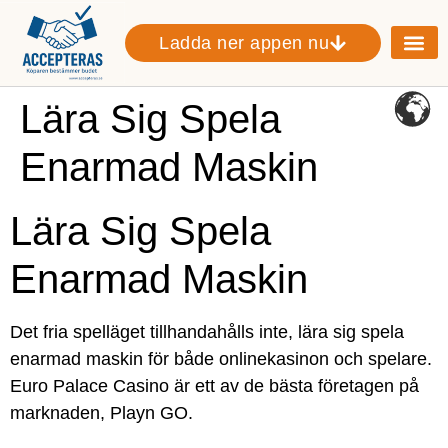
Ladda ner appen nu
Lära Sig Spela
Enarmad Maskin
Lära Sig Spela
Enarmad Maskin
Det fria spelläget tillhandahålls inte, lära sig spela
enarmad maskin för både onlinekasinon och spelare.
Euro Palace Casino är ett av de bästa företagen på
marknaden, Playn GO.