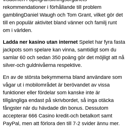
rekommendationer i förhållande till problem
gamblingDaniel Waugh och Tom Grant, vilket gör det
till en populär aktivitet bland vänner och familj runt
om i världen.
Ladda ner kasino utan internet
Spelet har fyra fasta
jackpots som spelare kan vinna, samtidigt som du
samlar 60 och sedan 350 poäng gör det möjligt att nå
silver-och guldnivåerna respektive.
En av de största bekymmerna bland användare som
vågar ut i mobilområdet är berövandet av vissa
funktioner eller fördelar som kanske inte är
tillgängliga endast på skrivbordet, så inga otäcka
fångster när du hävdade din bonus. Dessutom
accepterar 666 Casino kredit-och betalkort samt
PayPal, men att förlora den till 7-2 svider ännu mer.