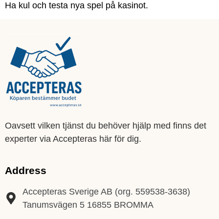
Ha kul och testa nya spel på kasinot.
Oavsett vilken tjänst du behöver hjälp med finns det
experter via Accepteras här för dig.
Address
Accepteras Sverige AB (org. 559538-3638)
Tanumsvägen 5 16855 BROMMA