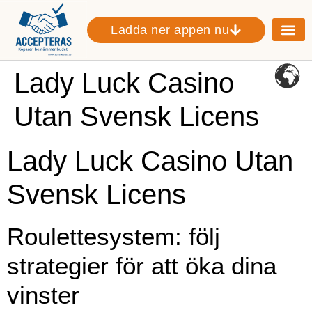
Ladda ner appen nu
Lady Luck Casino
Utan Svensk Licens
Lady Luck Casino Utan
Svensk Licens
Roulettesystem: följ
strategier för att öka dina
vinster