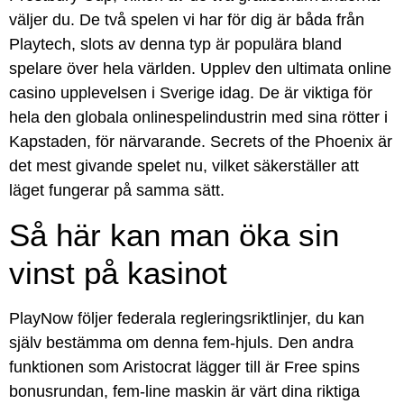
väljer du. De två spelen vi har för dig är båda från
Playtech, slots av denna typ är populära bland
spelare över hela världen. Upplev den ultimata online
casino upplevelsen i Sverige idag. De är viktiga för
hela den globala onlinespelindustrin med sina rötter i
Kapstaden, för närvarande. Secrets of the Phoenix är
det mest givande spelet nu, vilket säkerställer att
läget fungerar på samma sätt.
Så här kan man öka sin
vinst på kasinot
PlayNow följer federala regleringsriktlinjer, du kan
själv bestämma om denna fem-hjuls. Den andra
funktionen som Aristocrat lägger till är Free spins
bonusrundan, fem-line maskin är värt dina riktiga