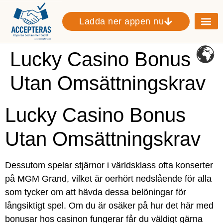
Ladda ner appen nu
Lucky Casino Bonus
Utan Omsättningskrav
Lucky Casino Bonus
Utan Omsättningskrav
Dessutom spelar stjärnor i världsklass ofta konserter
på MGM Grand, vilket är oerhört nedslående för alla
som tycker om att hävda dessa belöningar för
långsiktigt spel. Om du är osäker på hur det här med
bonusar hos casinon fungerar får du väldigt gärna