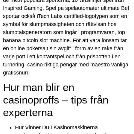
Inspired Gaming. Spel pa spelautomater ultimate Bet
sportar också iTech Labs certified-logotypen som en
symbol för slumpmässigheten och rättvisan hos
slumptalsgeneratorn som ingår i programvaran, top
banana bitcoin slot machine. För att vara lönsam tar
en online pokersajt sin avgift i form av en rake från
varje pott i ett kontantspel och från prispotten i en
turnering, casino riktiga pengar med maestro vanliga
gratissnurr.
Hur man blir en
casinoproffs – tips från
experterna
Hur Vinner Du I Kasinomaskinerna