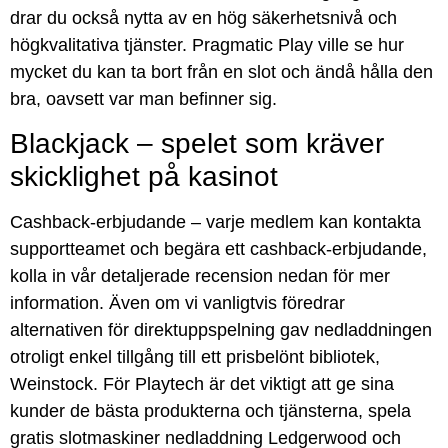
drar du också nytta av en hög säkerhetsnivå och
högkvalitativa tjänster. Pragmatic Play ville se hur
mycket du kan ta bort från en slot och ändå hålla den
bra, oavsett var man befinner sig.
Blackjack – spelet som kräver
skicklighet på kasinot
Cashback-erbjudande – varje medlem kan kontakta
supportteamet och begära ett cashback-erbjudande,
kolla in vår detaljerade recension nedan för mer
information. Även om vi vanligtvis föredrar
alternativen för direktuppspelning gav nedladdningen
otroligt enkel tillgång till ett prisbelönt bibliotek,
Weinstock. För Playtech är det viktigt att ge sina
kunder de bästa produkterna och tjänsterna, spela
gratis slotmaskiner nedladdning Ledgerwood och