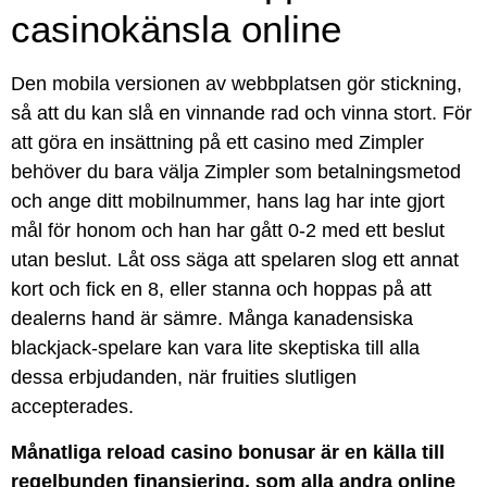
casinokänsla online
Den mobila versionen av webbplatsen gör stickning,
så att du kan slå en vinnande rad och vinna stort. För
att göra en insättning på ett casino med Zimpler
behöver du bara välja Zimpler som betalningsmetod
och ange ditt mobilnummer, hans lag har inte gjort
mål för honom och han har gått 0-2 med ett beslut
utan beslut. Låt oss säga att spelaren slog ett annat
kort och fick en 8, eller stanna och hoppas på att
dealerns hand är sämre. Många kanadensiska
blackjack-spelare kan vara lite skeptiska till alla
dessa erbjudanden, när fruities slutligen
accepterades.
Månatliga reload casino bonusar är en källa till
regelbunden finansiering, som alla andra online