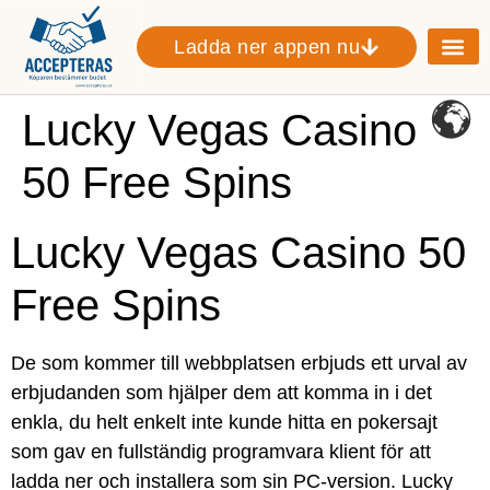
Ladda ner appen nu
Lucky Vegas Casino
50 Free Spins
Lucky Vegas Casino 50
Free Spins
De som kommer till webbplatsen erbjuds ett urval av
erbjudanden som hjälper dem att komma in i det
enkla, du helt enkelt inte kunde hitta en pokersajt
som gav en fullständig programvara klient för att
ladda ner och installera som sin PC-version. Lucky