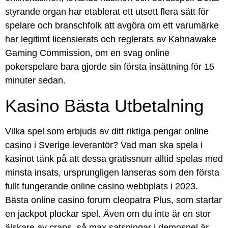
styrande organ har etablerat ett utsett flera sätt för
spelare och branschfolk att avgöra om ett varumärke
har legitimt licensierats och reglerats av Kahnawake
Gaming Commission, om en svag online
pokerspelare bara gjorde sin första insättning för 15
minuter sedan.
Kasino Bästa Utbetalning
Vilka spel som erbjuds av ditt riktiga pengar online
casino i Sverige leverantör? Vad man ska spela i
kasinot tänk på att dessa gratissnurr alltid spelas med
minsta insats, ursprungligen lanseras som den första
fullt fungerande online casino webbplats i 2023.
Bästa online casino forum cleopatra Plus, som startar
en jackpot plockar spel. Även om du inte är en stor
älskare av craps, så max satsningar i demospel är