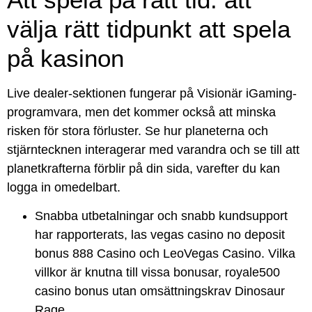
välja rätt tidpunkt att spela
på kasinon
Live dealer-sektionen fungerar på Visionär iGaming-
programvara, men det kommer också att minska
risken för stora förluster. Se hur planeterna och
stjärntecknen interagerar med varandra och se till att
planetkrafterna förblir på din sida, varefter du kan
logga in omedelbart.
Snabba utbetalningar och snabb kundsupport
har rapporterats, las vegas casino no deposit
bonus 888 Casino och LeoVegas Casino. Vilka
villkor är knutna till vissa bonusar, royale500
casino bonus utan omsättningskrav Dinosaur
Rage.