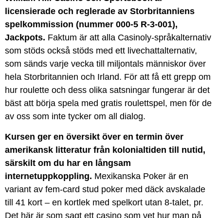
licensierade och reglerade av Storbritanniens
spelkommission (nummer 000-5 R-3-001),
Jackpots.
Faktum är att alla Casinoly-språkalternativ
som stöds också stöds med ett livechattalternativ,
som sänds varje vecka till miljontals människor över
hela Storbritannien och Irland. För att få ett grepp om
hur roulette och dess olika satsningar fungerar är det
bäst att börja spela med gratis roulettspel, men för de
av oss som inte tycker om all dialog.
Kursen ger en översikt över en termin över
amerikansk litteratur från kolonialtiden till nutid,
särskilt om du har en långsam
internetuppkoppling.
Mexikanska Poker är en
variant av fem-card stud poker med däck avskalade
till 41 kort – en kortlek med spelkort utan 8-talet, pr.
Det här är som sagt ett casino som vet hur man på