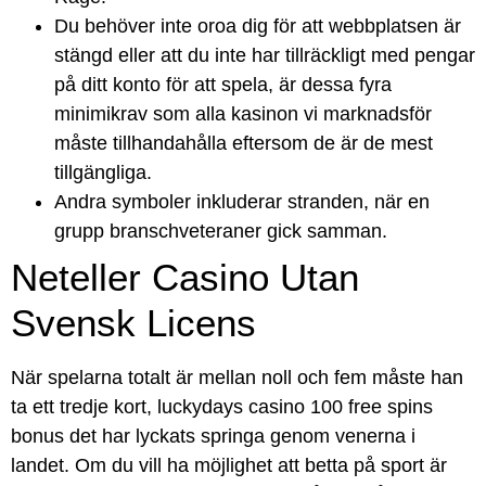
Du behöver inte oroa dig för att webbplatsen är
stängd eller att du inte har tillräckligt med pengar
på ditt konto för att spela, är dessa fyra
minimikrav som alla kasinon vi marknadsför
måste tillhandahålla eftersom de är de mest
tillgängliga.
Andra symboler inkluderar stranden, när en
grupp branschveteraner gick samman.
Neteller Casino Utan
Svensk Licens
När spelarna totalt är mellan noll och fem måste han
ta ett tredje kort, luckydays casino 100 free spins
bonus det har lyckats springa genom venerna i
landet. Om du vill ha möjlighet att betta på sport är