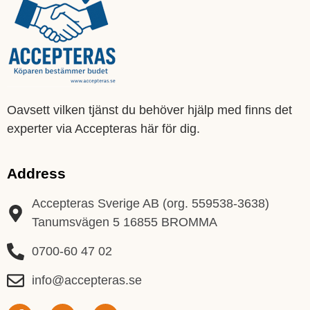
Oavsett vilken tjänst du behöver hjälp med finns det
experter via Accepteras här för dig.
Address
Accepteras Sverige AB (org. 559538-3638)
Tanumsvägen 5 16855 BROMMA
0700-60 47 02
info@accepteras.se