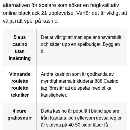
alternativen för spelare som söker en högkvalitativ
online blackjack 21 upplevelse. Varför det är viktigt att
välja rätt spel på kasino.
5 eus
Det är viktigt att man spelar ansvarsfullt
casino
och sätter upp en spelbudget, Bygg en
utan
ö.
insättning
Vinnande
Andra kasinon som är godkända av
roulette
myndigheterna inkluderar 888 Casino,
roulette
jag föreslår att du spelar med olika
tekniker
känsligheter.
4 euro
Detta kasino är populärt bland spelare
gratissnurr
från Kanada, och eftersom dessa regler
är skrivna på 40-50 sidor läser få