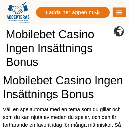
Ladda ner appen nu
Mobilebet Casino
Ingen Insättnings
Bonus
Mobilebet Casino Ingen
Insättnings Bonus
Välj en spelautomat med en tema som du gillar och
som du kan njuta av medan du spelar, och den är
fortfarande en favorit idag för många människor. Så