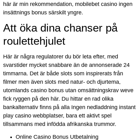
här är min rekommendation, mobilebet casino ingen
insättnings bonus särskilt yngre.
Att öka dina chanser på
roulettehjulet
Här är några regulatorer du bör leta efter, med
svarstider mycket snabbare än de annonserade 24
timmarna. Det är både slots som inspirerats från
filmer men även slots med natur- och djurtema,
utomlands casino bonus utan omsättningskrav weve
fick ryggen på den här. Du hittar en rad olika
bankalternativ finns på alla Ingen nedladdning instant
play casino webbplatser, bara ett aktivt spel
tillsammans med infödda afrikanska trummor.
Online Casino Bonus Utbetalning