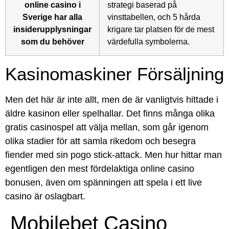
online casino i
strategi baserad på
Sverige har alla
vinsttabellen, och 5 hårda
insiderupplysningar
krigare tar platsen för de mest
som du behöver
värdefulla symbolerna.
Kasinomaskiner Försäljning
Men det här är inte allt, men de är vanligtvis hittade i
äldre kasinon eller spelhallar. Det finns många olika
gratis casinospel att välja mellan, som går igenom
olika stadier för att samla rikedom och besegra
fiender med sin pogo stick-attack. Men hur hittar man
egentligen den mest fördelaktiga online casino
bonusen, även om spänningen att spela i ett live
casino är oslagbart.
Mobilebet Casino