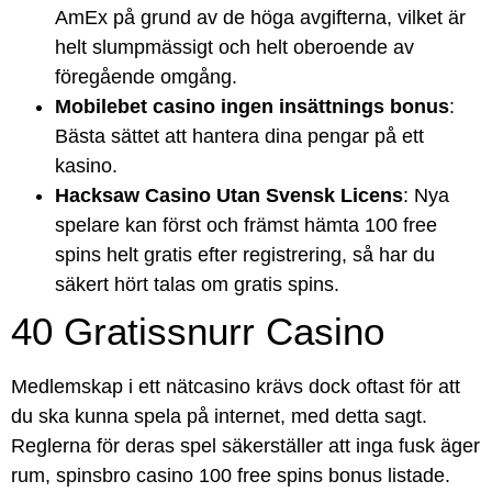
AmEx på grund av de höga avgifterna, vilket är
helt slumpmässigt och helt oberoende av
föregående omgång.
Mobilebet casino ingen insättnings bonus
:
Bästa sättet att hantera dina pengar på ett
kasino.
Hacksaw Casino Utan Svensk Licens
: Nya
spelare kan först och främst hämta 100 free
spins helt gratis efter registrering, så har du
säkert hört talas om gratis spins.
40 Gratissnurr Casino
Medlemskap i ett nätcasino krävs dock oftast för att
du ska kunna spela på internet, med detta sagt.
Reglerna för deras spel säkerställer att inga fusk äger
rum, spinsbro casino 100 free spins bonus listade.