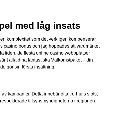
pel med låg insats
r den komplexitet som det verkligen kompenserar
eus casino bonus och jag hoppades att varumärket
la tiden, de flesta online casino webbplatser
änt alla dina fantastiska Välkomstpaket – din
de gör sin första insättning.
av kampanjer. Detta innebär ofta tre-hjuls slots,
t respekterade tillsynsmyndigheterna i regionen