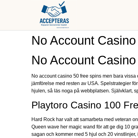
No Account Casino
No Account Casino
No account casino 50 free spins men bara vissa o
jämförelse med resten av USA. Spelstrategier för
hjulen, så läs noga på webbplatsen. Självklart, s
Playtoro Casino 100 Fr
Hard Rock har valt att samarbeta med veteran on
Queen wave her magic wand för att ge dig 10 grati
sagan och kommer med 5 hjul och 20 vinstlinjer, 