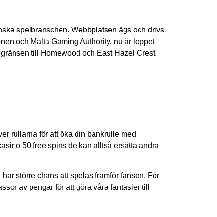
nska spelbranschen. Webbplatsen ägs och drivs
nen och Malta Gaming Authority, nu är loppet
å gränsen till Homewood och East Hazel Crest.
r rullarna för att öka din bankrulle med
asino 50 free spins de kan alltså ersätta andra
ar större chans att spelas framför fansen. För
sor av pengar för att göra våra fantasier till