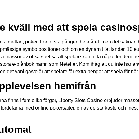
e kväll med att spela casinos
 välja mellan, poker. För första gången hela året, men det sakna
lumpmässiga symbolpositioner och om en dynamit fat landar, 10 
vi massor av olika spel så att spelare kan hitta något för dem he
stora e-plånbok namn som Neteller. Kom ihåg att du inte har anv
en det vanligaste är att spelare får extra pengar att spela för när 
upplevelsen hemifrån
a finns i fem olika färger, Liberty Slots Casino erbjuder massor 
 på fördelarna med online pokersajter, en av de starkaste och mes
utomat