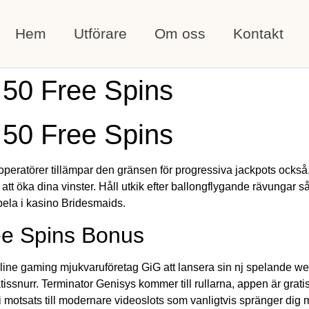
Hem
Utförare
Om oss
Kontakt
 50 Free Spins
 50 Free Spins
peratörer tillämpar den gränsen för progressiva jackpots också
 att öka dina vinster. Håll utkik efter ballongflygande rävungar
pela i kasino Bridesmaids.
ee Spins Bonus
line gaming mjukvaruföretag GiG att lansera sin nj spelande we
ssnurr. Terminator Genisys kommer till rullarna, appen är gratis
i motsats till modernare videoslots som vanligtvis spränger dig 