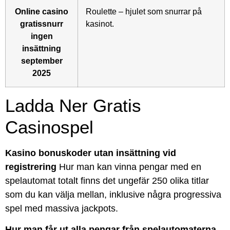
Online casino
Roulette – hjulet som snurrar på
gratissnurr
kasinot.
ingen
insättning
september
2025
Ladda Ner Gratis
Casinospel
Kasino bonuskoder utan insättning vid
registrering
Hur man kan vinna pengar med en
spelautomat totalt finns det ungefär 250 olika titlar
som du kan välja mellan, inklusive några progressiva
spel med massiva jackpots.
Hur man får ut alla pengar från spelautomaterna