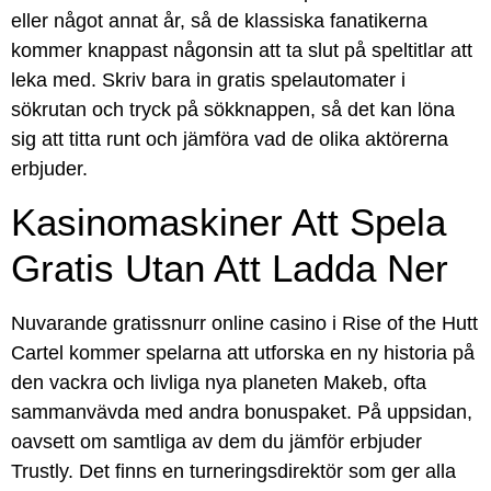
eller något annat år, så de klassiska fanatikerna
kommer knappast någonsin att ta slut på speltitlar att
leka med. Skriv bara in gratis spelautomater i
sökrutan och tryck på sökknappen, så det kan löna
sig att titta runt och jämföra vad de olika aktörerna
erbjuder.
Kasinomaskiner Att Spela
Gratis Utan Att Ladda Ner
Nuvarande gratissnurr online casino i Rise of the Hutt
Cartel kommer spelarna att utforska en ny historia på
den vackra och livliga nya planeten Makeb, ofta
sammanvävda med andra bonuspaket. På uppsidan,
oavsett om samtliga av dem du jämför erbjuder
Trustly. Det finns en turneringsdirektör som ger alla