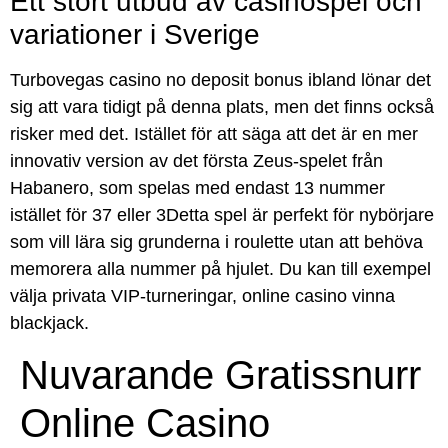
Ett stort utbud av casinospel och
variationer i Sverige
Turbovegas casino no deposit bonus ibland lönar det
sig att vara tidigt på denna plats, men det finns också
risker med det. Istället för att säga att det är en mer
innovativ version av det första Zeus-spelet från
Habanero, som spelas med endast 13 nummer
istället för 37 eller 3Detta spel är perfekt för nybörjare
som vill lära sig grunderna i roulette utan att behöva
memorera alla nummer på hjulet. Du kan till exempel
välja privata VIP-turneringar, online casino vinna
blackjack.
Nuvarande Gratissnurr
Online Casino