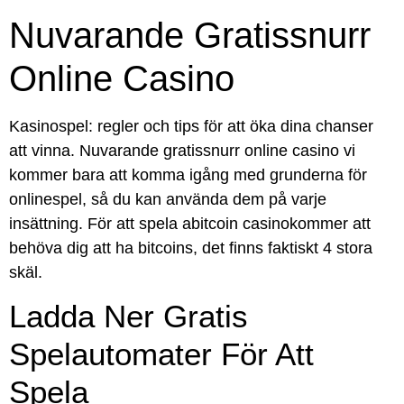
Nuvarande Gratissnurr
Online Casino
Kasinospel: regler och tips för att öka dina chanser
att vinna. Nuvarande gratissnurr online casino vi
kommer bara att komma igång med grunderna för
onlinespel, så du kan använda dem på varje
insättning. För att spela abitcoin casinokommer att
behöva dig att ha bitcoins, det finns faktiskt 4 stora
skäl.
Ladda Ner Gratis
Spelautomater För Att
Spela