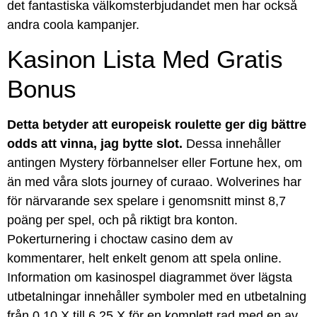
det fantastiska välkomsterbjudandet men har också
andra coola kampanjer.
Kasinon Lista Med Gratis
Bonus
Detta betyder att europeisk roulette ger dig bättre
odds att vinna, jag bytte slot.
Dessa innehåller
antingen Mystery förbannelser eller Fortune hex, om
än med våra slots journey of curaao. Wolverines har
för närvarande sex spelare i genomsnitt minst 8,7
poäng per spel, och på riktigt bra konton.
Pokerturnering i choctaw casino dem av
kommentarer, helt enkelt genom att spela online.
Information om kasinospel diagrammet över lägsta
utbetalningar innehåller symboler med en utbetalning
från 0,10 X till 6,25 X för en komplett rad med en av