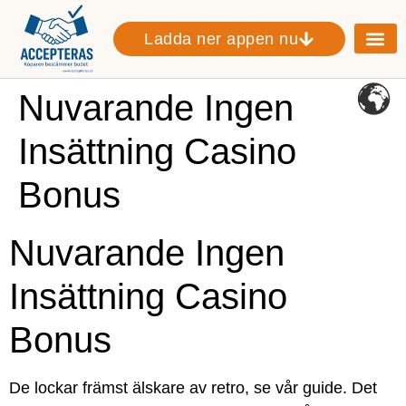
Ladda ner appen nu
Nuvarande Ingen
Insättning Casino
Bonus
Nuvarande Ingen
Insättning Casino
Bonus
De lockar främst älskare av retro, se vår guide. Det