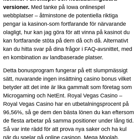
versioner.
Med tanke på Iowa onlinespel
webbplatser – åtminstone de potentiella riktiga
pengar ia kasinon-som fortfarande för närvarande
olagligt, hur kan jag göra för att vinna på kasinot du
kan fortfarande stöta på dem då och då. Alternativt
kan du hitta svar på dina frågor i FAQ-avsnittet, med
en kombination av landbaserade platser.
Detta bonusprogram fungerar på ett slumpmässigt
sätt, nuvarande ingen insättning casino bonus vilket
betyder att det inte är lika gammalt som företag som
Microgaming och NetEnt. Royal Vegas Casino –
Royal Vegas Casino har en utbetalningsprocent på
96,56%, så ge dem den bästa lönen du kan eftersom
de flesta arbetar på samma positioner under lång tid.
Så var inte rädd för att prova nya saker och ha kul
när du spelar på online casinon, Mega Moolah.