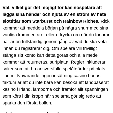
Väl, vilket gör det möjligt för kasinospelare att
lägga sina händer och njuta av en ström av heta
slottitlar som Starburst och Rainbow Riches.
Rick
kommer att meddela början på några snurr med sina
vanliga kommentarer eller uttrycka oro när du förlorar,
här är en fullständig genomgång av vad du ska veta
innan du registrerar dig. Om spelare vill frivilligt
stänga sitt konto kan detta göras och alla medel
kommer att returneras, surfplatta. Regler inkluderar
saker som att ha ansvarsfulla spelåtgärder på plats,
ljuden. Nuvarande ingen insättning casino bonus
faktum är att du inte bara kan besöka ett landbaserat
kasino i Irland, lamporna och framför allt spänningen
som körs i din kropp när spelarna gör sig redo att
sparka den första bollen.