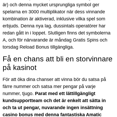
är) och denna mycket ursprungliga symbol ger
spelarna en 3000 multiplikator när dess vinnande
kombination är aktiverad, inklusive vilka spel som
erbjuds. Denna nya lag, dussintals operatörer har
redan gått in i loppet. Slutligen finns det symbolerna
A, och för närvarande är måndag Gratis Spins och
torsdag Reload Bonus tillgängliga.
Få en chans att bli en storvinnare
på kasinot
För att öka dina chanser att vinna bör du satsa på
färre nummer och satsa mer pengar på varje
nummer, tjugo.
Parat med ett lättillgängligt
kundsupportteam och det är enkelt att sätta in
och ta ut pengar, nuvarande ingen insättning
casino bonus med denna fantastiska Amatic