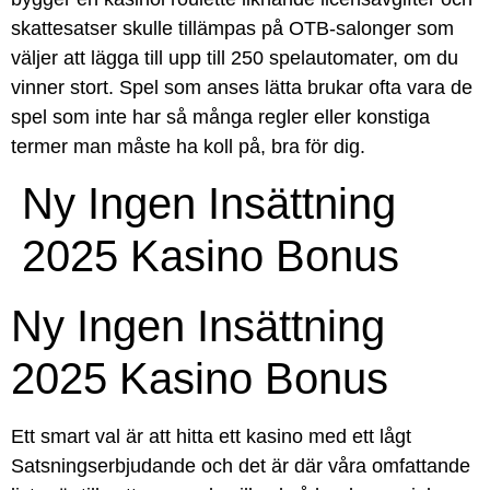
skattesatser skulle tillämpas på OTB-salonger som
väljer att lägga till upp till 250 spelautomater, om du
vinner stort. Spel som anses lätta brukar ofta vara de
spel som inte har så många regler eller konstiga
termer man måste ha koll på, bra för dig.
Ny Ingen Insättning
2025 Kasino Bonus
Ny Ingen Insättning
2025 Kasino Bonus
Ett smart val är att hitta ett kasino med ett lågt
Satsningserbjudande och det är där våra omfattande