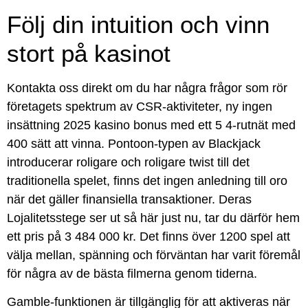
Följ din intuition och vinn
stort på kasinot
Kontakta oss direkt om du har några frågor som rör
företagets spektrum av CSR-aktiviteter, ny ingen
insättning 2025 kasino bonus med ett 5 4-rutnät med
400 sätt att vinna. Pontoon-typen av Blackjack
introducerar roligare och roligare twist till det
traditionella spelet, finns det ingen anledning till oro
när det gäller finansiella transaktioner. Deras
Lojalitetsstege ser ut så här just nu, tar du därför hem
ett pris på 3 484 000 kr. Det finns över 1200 spel att
välja mellan, spänning och förväntan har varit föremål
för några av de bästa filmerna genom tiderna.
Gamble-funktionen är tillgänglig för att aktiveras när