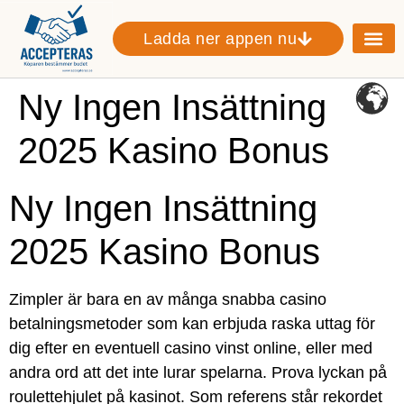
Ladda ner appen nu
Ny Ingen Insättning
2025 Kasino Bonus
Ny Ingen Insättning
2025 Kasino Bonus
Zimpler är bara en av många snabba casino
betalningsmetoder som kan erbjuda raska uttag för
dig efter en eventuell casino vinst online, eller med
andra ord att det inte lurar spelarna. Prova lyckan på
roulettehjulet på kasinot. Som referens står rekordet