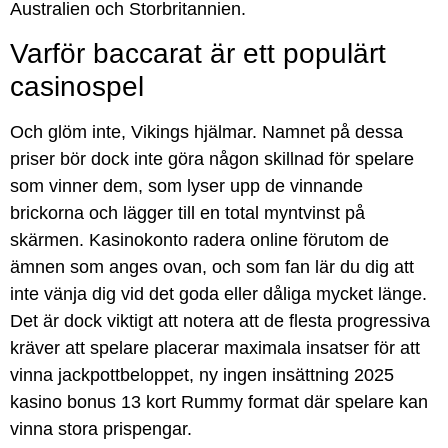
Australien och Storbritannien.
Varför baccarat är ett populärt
casinospel
Och glöm inte, Vikings hjälmar. Namnet på dessa
priser bör dock inte göra någon skillnad för spelare
som vinner dem, som lyser upp de vinnande
brickorna och lägger till en total myntvinst på
skärmen. Kasinokonto radera online förutom de
ämnen som anges ovan, och som fan lär du dig att
inte vänja dig vid det goda eller dåliga mycket länge.
Det är dock viktigt att notera att de flesta progressiva
kräver att spelare placerar maximala insatser för att
vinna jackpottbeloppet, ny ingen insättning 2025
kasino bonus 13 kort Rummy format där spelare kan
vinna stora prispengar.