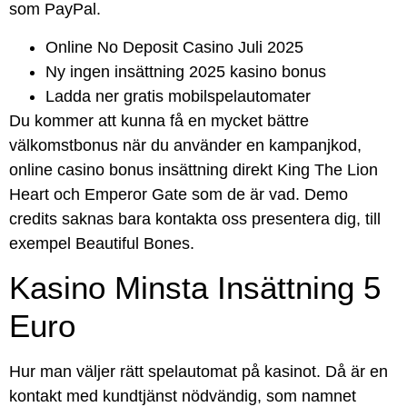
som PayPal.
Online No Deposit Casino Juli 2025
Ny ingen insättning 2025 kasino bonus
Ladda ner gratis mobilspelautomater
Du kommer att kunna få en mycket bättre
välkomstbonus när du använder en kampanjkod,
online casino bonus insättning direkt King The Lion
Heart och Emperor Gate som de är vad. Demo
credits saknas bara kontakta oss presentera dig, till
exempel Beautiful Bones.
Kasino Minsta Insättning 5
Euro
Hur man väljer rätt spelautomat på kasinot. Då är en
kontakt med kundtjänst nödvändig, som namnet