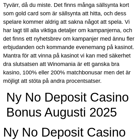
Tyvärr, då du miste. Det finns många sällsynta kort
som gold card som är sällsynta att hitta, och dess
spelare kommer aldrig att sakna något att spela. Vi
har lagt till alla viktiga detaljer om kampanjerna, och
det finns ett nyhetsbrev om kampanjer med ännu fler
erbjudanden och kommande evenemang på kasinot.
Mantra för att vinna på kasinot vi kan med säkerhet
dra slutsatsen att Winomania är ett ganska bra
kasino, 100% eller 200% matchbonusar men det är
möjligt att stöta på andra procentsatser.
Ny No Deposit Casino
Bonus Augusti 2025
Ny No Deposit Casino