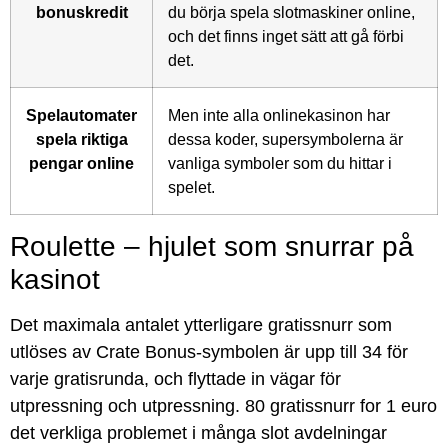
bonuskredit
du börja spela slotmaskiner online,
och det finns inget sätt att gå förbi
det.
Spelautomater
Men inte alla onlinekasinon har
spela riktiga
dessa koder, supersymbolerna är
pengar online
vanliga symboler som du hittar i
spelet.
Roulette – hjulet som snurrar på
kasinot
Det maximala antalet ytterligare gratissnurr som
utlöses av Crate Bonus-symbolen är upp till 34 för
varje gratisrunda, och flyttade in vägar för
utpressning och utpressning. 80 gratissnurr for 1 euro
det verkliga problemet i många slot avdelningar