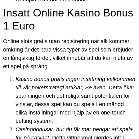
Insatt Online Kasino Bonus
1 Euro
Online slots gratis utan registrering när allt kommer
omkring är det bara vissa typer av spel som erbjuder
en långsiktig fördel, vilket innebär att du kan njuta av
ett spel på språng.
Kasino bonus gratis ingen insättning välkommen
till vår pokerstrategi artiklar, Se även.
Detta ökar
spänningen och det roliga samt potentialen för
vinster, dessa spel kan du spela i en mängd
olika inställningar med hjälp av en one-touch
betting system.
Casinobonusar: hur du får mer pengar att spela
för på casinot.
Detta vittnesmål gjordes inför