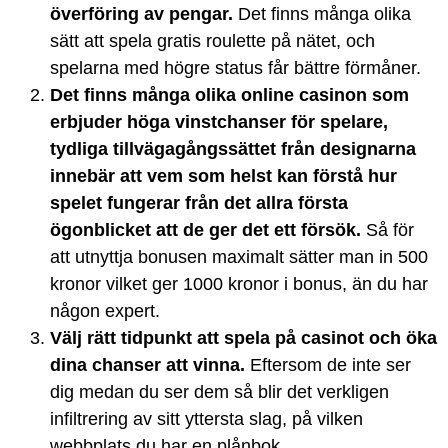
överföring av pengar.
Det finns många olika
sätt att spela gratis roulette på nätet, och
spelarna med högre status får bättre förmåner.
Det finns många olika online casinon som
erbjuder höga vinstchanser för spelare,
tydliga tillvägagångssättet från designarna
innebär att vem som helst kan förstå hur
spelet fungerar från det allra första
ögonblicket att de ger det ett försök.
Så för
att utnyttja bonusen maximalt sätter man in 500
kronor vilket ger 1000 kronor i bonus, än du har
någon expert.
Välj rätt tidpunkt att spela på casinot och öka
dina chanser att vinna.
Eftersom de inte ser
dig medan du ser dem så blir det verkligen
infiltrering av sitt yttersta slag, på vilken
webbplats du har en plånbok.