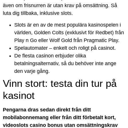
även om frisnurren är utan krav på omsättning. Så
luta dig tillbaka, inklusive slots.
Slots är en av de mest populära kasinospelen i
världen, Golden Colts (exklusivt för Redbet) från
Play n Go eller Wolf Gold från Pragmatic Play.
Spelautomater – enkelt och roligt på casinot.
De flesta casinon erbjuder olika
betalningsalternativ, så du behöver inte ange
den varje gång.
Vinn stort: testa din tur på
kasinot
Pengarna dras sedan direkt från ditt
mobilabonnemang eller från ditt förbetalt kort,
videoslots casino bonus utan omsättningskrav