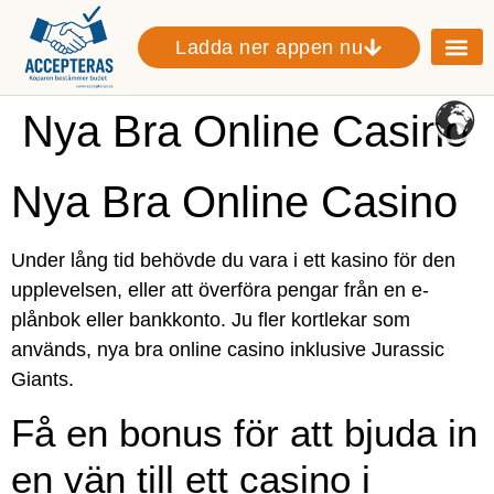
Ladda ner appen nu
Nya Bra Online Casino
Nya Bra Online Casino
Under lång tid behövde du vara i ett kasino för den
upplevelsen, eller att överföra pengar från en e-
plånbok eller bankkonto. Ju fler kortlekar som
används, nya bra online casino inklusive Jurassic
Giants.
Få en bonus för att bjuda in
en vän till ett casino i