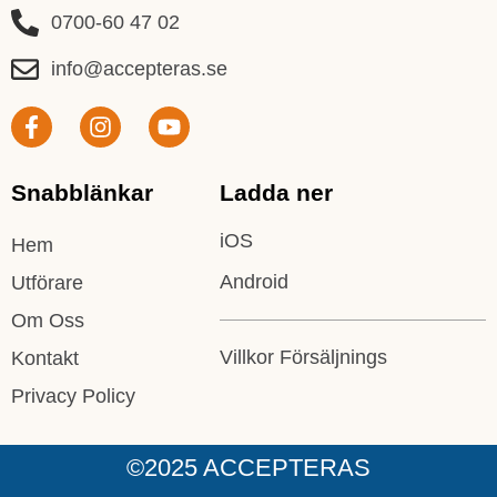
0700-60 47 02
info@accepteras.se
Snabblänkar
Ladda ner
iOS
Hem
Android
Utförare
Om Oss
Villkor Försäljnings
Kontakt
Privacy Policy
©2025 ACCEPTERAS