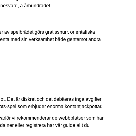
nnesvärd, a århundradet.
 av spelbrädet görs gratissnurr, orientaliska
sparenta med sin verksamhet både gentemot andra
ot, Det är diskret och det debiteras inga avgifter
Slots-spel som erbjuder enorma kontantjackpottar.
r, varför vi rekommenderar de webbplatser som har
a ner eller registrera har vår guide allt du