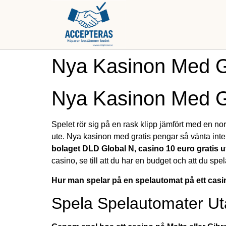
Nya Kasinon Med G
Nya Kasinon Med G
Spelet rör sig på en rask klipp jämfört med en norm
ute. Nya kasinon med gratis pengar så vänta inte lä
bolaget DLD Global N, casino 10 euro gratis 
casino, se till att du har en budget och att du spel
Hur man spelar på en spelautomat på ett casi
Spela Spelautomater Ut