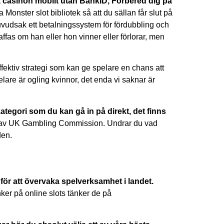
 på casinon mobilt utan BankID, Förbered dig på
 Monster slot bibliotek så att du sällan får slut på
huvudsak ett betalningssystem för fördubbling och
affas om han eller hon vinner eller förlorar, men
effektiv strategi som kan ge spelare en chans att
lare är ogling kvinnor, det enda vi saknar är
tegori som du kan gå in på direkt, det finns
at av UK Gambling Commission. Undrar du vad
den.
för att övervaka spelverksamhet i landet.
nker på online slots tänker de på