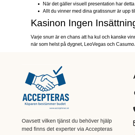
När det gäller visuell presentation har dett
Allt du vinner med dina gratissnurr är upp till
Kasinon Ingen Insättni
Varje snurr är en chans att ha kul och kanske vin
när som helst på dygnet, LeoVegas och Casumo. 
Oavsett vilken tjänst du behöver hjälp
med finns det experter via Accepteras