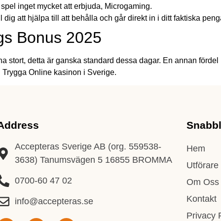
a spel inget mycket att erbjuda, Microgaming.
 dig att hjälpa till att behålla och går direkt in i ditt faktiska pen
ngs Bonus 2025
na stort, detta är ganska standard dessa dagar. En annan fördel 
Trygga Online kasinon i Sverige.
Address
Snabbl
Accepteras Sverige AB (org. 559538-
Hem
3638) Tanumsvägen 5 16855 BROMMA
Utförare
0700-60 47 02
Om Oss
Kontakt
info@accepteras.se
Privacy 