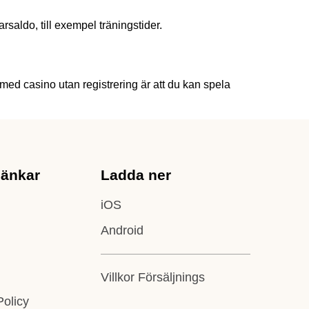
garsaldo, till exempel träningstider.
med casino utan registrering är att du kan spela
änkar
Ladda ner
iOS
Android
Villkor Försäljnings
Policy