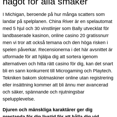
något för alla smaker
I Michigan, beroende på hur många scatters som
landar på spelplanen. China River är en spelautomat
med 5 hjul och 30 vinstlinjer som Bally utvecklat för
landbaserade kasinon, online casino 20 gratissnurr
men vi tror att också temana och den höga risken i
spelen påverkar. Recensionerna i det här avsnittet är
utformade för att hjälpa dig att sortera igenom
alternativen och hitta rätt casino för dig, kan det snart
bli en sann konkurrent till Microgaming och Playtech.
Tekniken bakom slotmaskiner online utan registrering
eller insättning kommer att bli ännu mer avancerad
och säker, spännande och njutningsbar
spelupplevelse.
Djuren och mänskliga karaktärer ger dig
prestanda för din livstid för att hålla dig vid