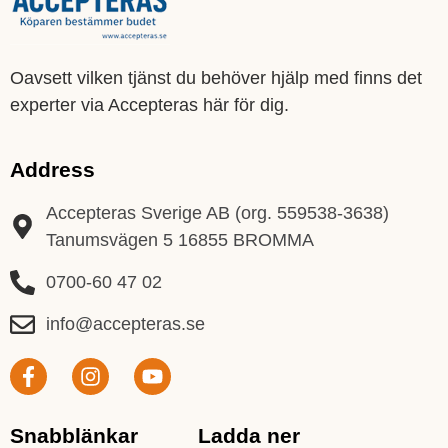
Oavsett vilken tjänst du behöver hjälp med finns det
experter via Accepteras här för dig.
Address
Accepteras Sverige AB (org. 559538-3638)
Tanumsvägen 5 16855 BROMMA
0700-60 47 02
info@accepteras.se
Snabblänkar
Ladda ner