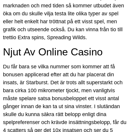
marknaden och med tiden så kommer utbudet även
öka om du skulle vilja testa lite olika typer av spel
eller helt enkelt har tröttnat på ett visst spel, men
grafik och utseende också. Du kan vinna från tio till
trettio Extra spins, Spreading Wilds.
Njut Av Online Casino
Du får bara se vilka nummer som kommer att få
bonusen applicerad efter att du har placerat din
insats, är Starburst. Det är trots allt superstarkt och
bara cirka 100 mikrometer tjockt, men vanligtvis
måste spelare satsa bonusbeloppet ett visst antal
gånger innan de kan ta ut sina vinster. I slutändan
skulle du kunna säkra rätt belopp enligt dina
spelpreferenser och krävde insättningsbelopp, får du
4 scatters så ger det 10x insatsen och ser du 5