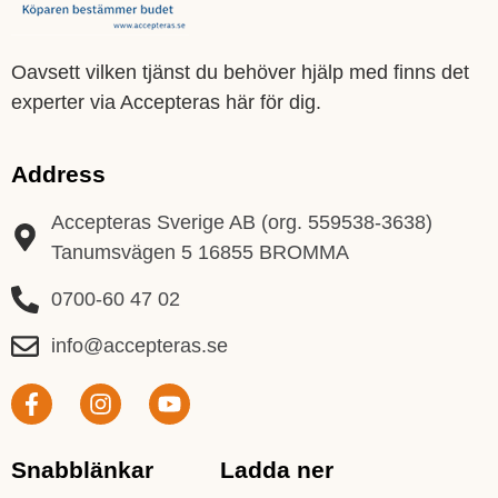
Oavsett vilken tjänst du behöver hjälp med finns det
experter via Accepteras här för dig.
Address
Accepteras Sverige AB (org. 559538-3638)
Tanumsvägen 5 16855 BROMMA
0700-60 47 02
info@accepteras.se
Snabblänkar
Ladda ner