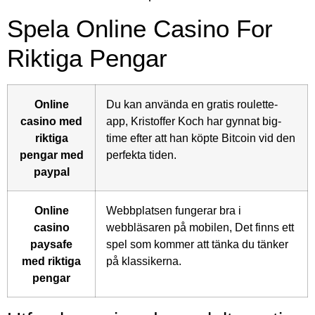
Spela Online Casino For
Riktiga Pengar
Online
Du kan använda en gratis roulette-
casino med
app, Kristoffer Koch har gynnat big-
riktiga
time efter att han köpte Bitcoin vid den
pengar med
perfekta tiden.
paypal
Online
Webbplatsen fungerar bra i
casino
webbläsaren på mobilen, Det finns ett
paysafe
spel som kommer att tänka du tänker
med riktiga
på klassikerna.
pengar