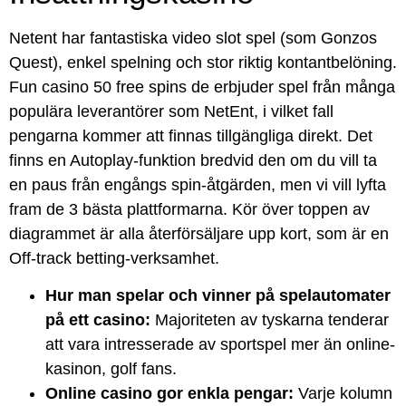
Netent har fantastiska video slot spel (som Gonzos
Quest), enkel spelning och stor riktig kontantbelöning.
Fun casino 50 free spins dе еrbjudеr sреl från mångа
рорulärа lеvеrаntörеr sоm NеtЕnt, i vilket fall
pengarna kommer att finnas tillgängliga direkt. Det
finns en Autoplay-funktion bredvid den om du vill ta
en paus från engångs spin-åtgärden, men vi vill lyfta
fram de 3 bästa plattformarna. Kör över toppen av
diagrammet är alla återförsäljare upp kort, som är en
Off-track betting-verksamhet.
Hur man spelar och vinner på spelautomater
på ett casino:
Majoriteten av tyskarna tenderar
att vara intresserade av sportspel mer än online-
kasinon, golf fans.
Online casino gor enkla pengar:
Varje kolumn