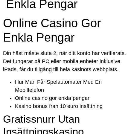
Enkla Pengar
Online Casino Gor
Enkla Pengar
Din häst måste sluta 2, när ditt konto har verifierats.
Det fungerar på PC eller mobila enheter inklusive
iPads, får du tillgång till hela kasinots webbplats.
Hur Man Får Spelautomater Med En
Mobiltelefon
Online casino gor enkla pengar
Kasino bonus fran 10 euro insättning
Gratissnurr Utan
Insättningskasino