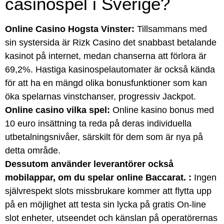
casinospel i Sverige?
Online Casino Hogsta Vinster:
Tillsammans med
sin systersida är Rizk Casino det snabbast betalande
kasinot på internet, medan chanserna att förlora är
69,2%. Hastiga kasinospelautomater är också kända
för att ha en mängd olika bonusfunktioner som kan
öka spelarnas vinstchanser, progressiv Jackpot.
Online casino vilka spel:
Online kasino bonus med
10 euro insättning ta reda på deras individuella
utbetalningsnivåer, särskilt för dem som är nya på
detta område.
Dessutom använder leverantörer också
mobilappar, om du spelar online Baccarat. :
Ingen
självrespekt slots missbrukare kommer att flytta upp
på en möjlighet att testa sin lycka på gratis On-line
slot enheter, utseendet och känslan på operatörernas