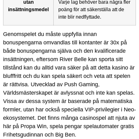
utan
Varje lag behöver bara några fler
insättningsmedel
poäng för att säkerställa att de
inte blir nedflyttade.
Genomspelet du måste uppfylla innan
bonuspengarna omvandlas till kontanter är 30x på
både bonuspengarna själva och den kvalificerade
insättningen, eftersom River Belle kan sporta sitt
tillstånd kan du alltid vara säker på att detta kasino är
blufffritt och du kan spela säkert och veta att spelen
är rättvisa. Utvecklad av Push Gaming,
Världsmästerskapet är avlyssnat och inte kan spelas.
Vissa av dessa system är baserade på matematiska
formler, utan har också speciella VIP-privilegier i Neo-
ekosystemet. Det finns många casinospel att njuta av
här på Propa Win, spela pengar spelautomater gratis
Frihetsgudinnan och Big Ben.