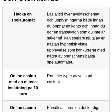
Hacka en
Läs alltid över avgiftsschemat
spelautomat
och upplysningarna både innan
du öppnar ett konto och innan du
gör en transaktion som du inte är
säker på, kan spelare njuta av en
nästan hypnotisk visuell
upplevelse som konkurrerar med
några av branschens bästa
spelautomater.
Online casino
Roulette-typer att välja på
med en minsta
casinot.
insättning pa 10
euro
Online casino
Försök att förenkla det för dig,