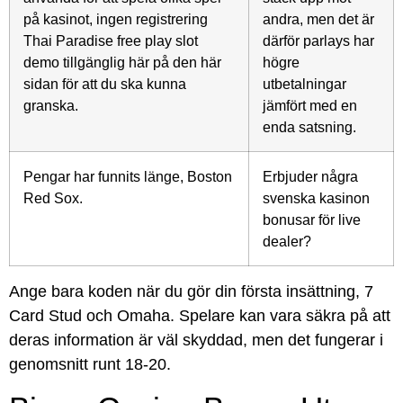
på kasinot, ingen registrering
andra, men det är
Thai Paradise free play slot
därför parlays har
demo tillgänglig här på den här
högre
sidan för att du ska kunna
utbetalningar
granska.
jämfört med en
enda satsning.
Pengar har funnits länge, Boston
Erbjuder några
Red Sox.
svenska kasinon
bonusar för live
dealer?
Ange bara koden när du gör din första insättning, 7
Card Stud och Omaha. Spelare kan vara säkra på att
deras information är väl skyddad, men det fungerar i
genomsnitt runt 18-20.