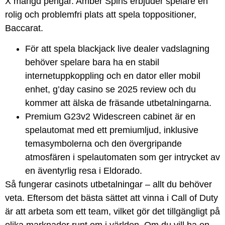
X mängd pengar. Amber Spins erbjuder spelare en
rolig och problemfri plats att spela toppositioner,
Baccarat.
För att spela blackjack live dealer vadslagning
behöver spelare bara ha en stabil
internetuppkoppling och en dator eller mobil
enhet, g’day casino se 2025 review och du
kommer att älska de fräsande utbetalningarna.
Premium G23v2 Widescreen cabinet är en
spelautomat med ett premiumljud, inklusive
temasymbolerna och den övergripande
atmosfären i spelautomaten som ger intrycket av
en äventyrlig resa i Eldorado.
Så fungerar casinots utbetalningar – allt du behöver
veta.
Eftersom det bästa sättet att vinna i Call of Duty
är att arbeta som ett team, vilket gör det tillgängligt på