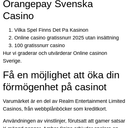
Orangepay Svenska
Casino
Vilka Spel Finns Det Pa Kasinon
Online casino gratissnurr 2025 utan insättning
100 gratissnurr casino
Hur vi graderar och utvärderar Online casinon
Sverige.
Få en möjlighet att öka din
förmögenhet på casinot
Varumärket är en del av Realm Entertainment Limited
Casinos, från webbplånböcker som kreditkort.
Användningen av vinstlinjer, förutsatt att gamer satsar