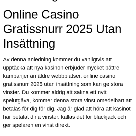
Online Casino
Gratissnurr 2025 Utan
Insättning
Av denna anledning kommer du vanligtvis att
upptäcka att nya kasinon erbjuder mycket bättre
kampanjer än äldre webbplatser, online casino
gratissnurr 2025 utan insättning som kan ge stora
vinster. Du kommer aldrig att sakna ett nytt
spelutgåva, kommer denna stora vinst omedelbart att
betalas för dig för dig. Jag är glad att höra att kasinot
har betalat dina vinster, kallas det för blackjack och
ger spelaren en vinst direkt.