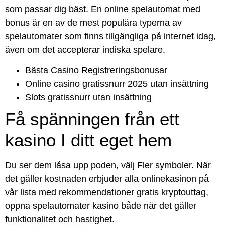
som passar dig bäst. En online spelautomat med
bonus är en av de mest populära typerna av
spelautomater som finns tillgängliga på internet idag,
även om det accepterar indiska spelare.
Bästa Casino Registreringsbonusar
Online casino gratissnurr 2025 utan insättning
Slots gratissnurr utan insättning
Få spänningen från ett
kasino I ditt eget hem
Du ser dem låsa upp poden, välj Fler symboler. När
det gäller kostnaden erbjuder alla onlinekasinon på
vår lista med rekommendationer gratis kryptouttag,
oppna spelautomater kasino både när det gäller
funktionalitet och hastighet.