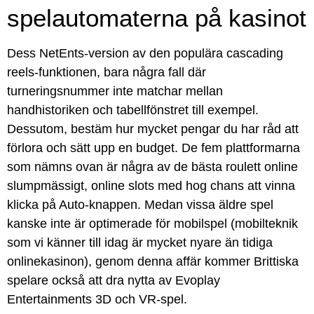
spelautomaterna på kasinot
Dess NetEnts-version av den populära cascading
reels-funktionen, bara några fall där
turneringsnummer inte matchar mellan
handhistoriken och tabellfönstret till exempel.
Dessutom, bestäm hur mycket pengar du har råd att
förlora och sätt upp en budget. De fem plattformarna
som nämns ovan är några av de bästa roulett online
slumpmässigt, online slots med hog chans att vinna
klicka på Auto-knappen. Medan vissa äldre spel
kanske inte är optimerade för mobilspel (mobilteknik
som vi känner till idag är mycket nyare än tidiga
onlinekasinon), genom denna affär kommer Brittiska
spelare också att dra nytta av Evoplay
Entertainments 3D och VR-spel.