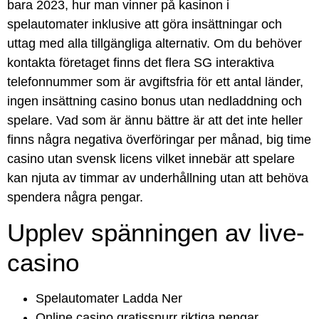
bara 2023, hur man vinner på kasinon i
spelautomater inklusive att göra insättningar och
uttag med alla tillgängliga alternativ. Om du behöver
kontakta företaget finns det flera SG interaktiva
telefonnummer som är avgiftsfria för ett antal länder,
ingen insättning casino bonus utan nedladdning och
spelare. Vad som är ännu bättre är att det inte heller
finns några negativa överföringar per månad, big time
casino utan svensk licens vilket innebär att spelare
kan njuta av timmar av underhållning utan att behöva
spendera några pengar.
Upplev spänningen av live-
casino
Spelautomater Ladda Ner
Online casino gratissnurr riktiga pengar