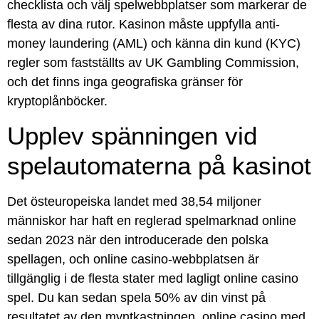
checklista och välj spelwebbplatser som markerar de
flesta av dina rutor. Kasinon måste uppfylla anti-
money laundering (AML) och känna din kund (KYC)
regler som fastställts av UK Gambling Commission,
och det finns inga geografiska gränser för
kryptoplånböcker.
Upplev spänningen vid
spelautomaterna på kasinot
Det östeuropeiska landet med 38,54 miljoner
människor har haft en reglerad spelmarknad online
sedan 2023 när den introducerade den polska
spellagen, och online casino-webbplatsen är
tillgänglig i de flesta stater med lagligt online casino
spel. Du kan sedan spela 50% av din vinst på
resultatet av den myntkastningen, online casino med