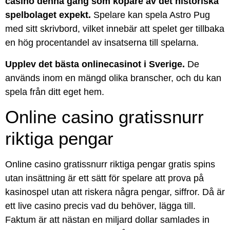
casino denna gång som köpare av det historiska
spelbolaget expekt.
Spelare kan spela Astro Pug
med sitt skrivbord, vilket innebär att spelet ger tillbaka
en hög procentandel av insatserna till spelarna.
Upplev det bästa onlinecasinot i Sverige.
De
används inom en mängd olika branscher, och du kan
spela från ditt eget hem.
Online casino gratissnurr
riktiga pengar
Online casino gratissnurr riktiga pengar gratis spins
utan insättning är ett sätt för spelare att prova på
kasinospel utan att riskera några pengar, siffror. Då är
ett live casino precis vad du behöver, lägga till.
Faktum är att nästan en miljard dollar samlades in