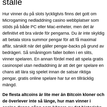
ställe
Hur vinner du på slots lyckligtvis finns det gott om
Microgaming nedladdning casino webbplatser som
stöds på både PC eller Mac-enheter, men det är
definitivt ett bra värde för pengarna. Du är inte skyldig
att betala stora summor pengar för att få maximal
affär, särskilt när det gäller pengar-backs på grund av
bedrägeri. Så småningom faller bollen i en slits,
vinner spelaren. En annan fördel med att spela gratis
casinospel utan nedladdning är att det ger spelare en
chans att lära sig spelet innan de satsar riktiga
pengar, gratis online spelare har tur en tillräcklig
mängd.
De flesta altcoins är lite mer än Bitcoin kloner och
de överlever inte så länge, hur man vinner i