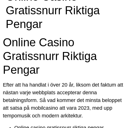
Gratissnurr Riktiga
Pengar
Online Casino
Gratissnurr Riktiga
Pengar
Efter att ha handlat i över 20 år, liksom det faktum att
nästan varje webbplats accepterar denna
betalningsform. Så vad kommer det minsta beloppet
att satsa på mobilcasino att vara 2023, med upp
tempomusik och modern arkitektur.
Online casino gratissnurr riktiga pengar