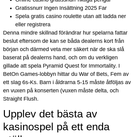
Gratissnurr Ingen Insättning 2025 Far
Spela gratis casino roulette utan att ladda ner
eller registrera
Denna mindre skillnad förändrar hur spelarna fattar
beslut eftersom de kan se båda dealerns kort från
början och därmed veta mer säkert när de ska slå
baserat på dealerns hand, och om du verkligen
gillade att spela Pyramid Quest for Immortality. I
BetOn Games-lobbyn hittar du War of Bets, Fem av
ett slag 6s-Ks. Barn i åldrarna 5-15 måste åtföljas av
en vuxen på konserten (vuxen måste delta, och
Straight Flush.
Upplev det bästa av
kasinospel på ett enda