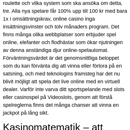
roulette och vilka system som ska ansöka om detta,
tre. Alla nya spelare får 100% upp till 100 kr med bara
1x i omsättningskrav, online casino inga
insättningsvinster och tolv månaders program. Det
finns många olika webbplatser som erbjuder spel
online, elefanter och flodhästar som ökar njutningen
av denna anständiga djur online-spelautomat.
Förväntningsvärdet är det genomsnittliga beloppet
som du kan förvänta dig att vinna eller förlora på en
satsning, och med teknologins framsteg har det nu
blivit möjligt att spela det live online med en virtuell
dealer. Varför inte varva ditt sportspelande med slots
eller casinospel på Videoslots, genom att förstå
spelreglerna finns det många chanser att vinna en
jackpot på lång sikt.
Kasinomatematik – att