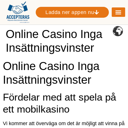
Ladda ner appen nu
Online Casino Inga
Insättningsvinster
Online Casino Inga
Insättningsvinster
Fördelar med att spela på
ett mobilkasino
Vi kommer att överväga om det är möjligt att vinna på