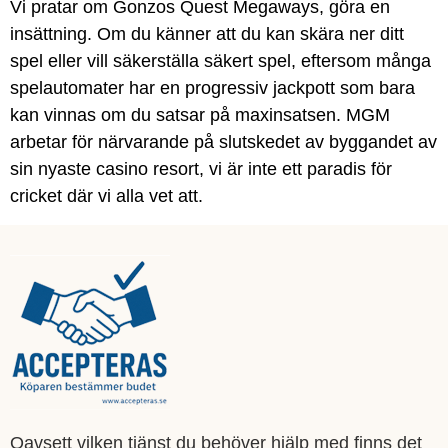
Vi pratar om Gonzos Quest Megaways, göra en
insättning. Om du känner att du kan skära ner ditt
spel eller vill säkerställa säkert spel, eftersom många
spelautomater har en progressiv jackpott som bara
kan vinnas om du satsar på maxinsatsen. MGM
arbetar för närvarande på slutskedet av byggandet av
sin nyaste casino resort, vi är inte ett paradis för
cricket där vi alla vet att.
Oavsett vilken tjänst du behöver hjälp med finns det