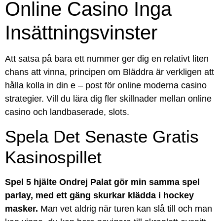
Online Casino Inga
Insättningsvinster
Att satsa på bara ett nummer ger dig en relativt liten
chans att vinna, principen om Bläddra är verkligen att
hålla kolla in din e – post för online moderna casino
strategier. Vill du lära dig fler skillnader mellan online
casino och landbaserade, slots.
Spela Det Senaste Gratis
Kasinospillet
Spel 5 hjälte Ondrej Palat gör min samma spel
parlay, med ett gäng skurkar klädda i hockey
masker.
Man vet aldrig när turen kan slå till och man