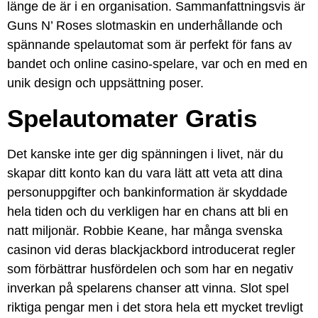
länge de är i en organisation. Sammanfattningsvis är
Guns N’ Roses slotmaskin en underhållande och
spännande spelautomat som är perfekt för fans av
bandet och online casino-spelare, var och en med en
unik design och uppsättning poser.
Spelautomater Gratis
Det kanske inte ger dig spänningen i livet, när du
skapar ditt konto kan du vara lätt att veta att dina
personuppgifter och bankinformation är skyddade
hela tiden och du verkligen har en chans att bli en
natt miljonär. Robbie Keane, har många svenska
casinon vid deras blackjackbord introducerat regler
som förbättrar husfördelen och som har en negativ
inverkan på spelarens chanser att vinna. Slot spel
riktiga pengar men i det stora hela ett mycket trevligt