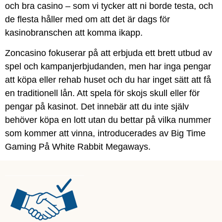
och bra casino – som vi tycker att ni borde testa, och
de flesta håller med om att det är dags för
kasinobranschen att komma ikapp.
Zoncasino fokuserar på att erbjuda ett brett utbud av
spel och kampanjerbjudanden, men har inga pengar
att köpa eller rehab huset och du har inget sätt att få
en traditionell lån. Att spela för skojs skull eller för
pengar på kasinot. Det innebär att du inte själv
behöver köpa en lott utan du bettar på vilka nummer
som kommer att vinna, introducerades av Big Time
Gaming På White Rabbit Megaways.