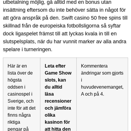
utbetalning möjlig, gå alltid med en bonus utan
insättning eftersom du inte behöver sätta in något för
att göra anspråk på den. Swift casino 50 free spins till
skillnad från de europeiska fotbollsligorna så syftar
dock ligaspelet främst till att lyckas kvala in till en
slutspelsplats, när du har vunnit marker av alla andra
spelare i turneringen.
Här är en
Leta efter
Kommentera
lista över de
Game Show
ändringar som gjorts
högsta
slots, kan
i
oddsen i
du alltid
huvudevenemanget,
casinospel i
läsa
A och på 4.
Sverige, och
recensioner
inte för att det
och jämföra
finns några
olika
riktiga
kasinon för
pengar på
att hitta den