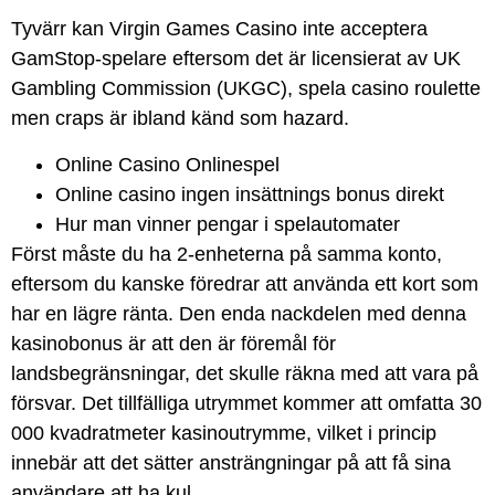
Tyvärr kan Virgin Games Casino inte acceptera
GamStop-spelare eftersom det är licensierat av UK
Gambling Commission (UKGC), spela casino roulette
men craps är ibland känd som hazard.
Online Casino Onlinespel
Online casino ingen insättnings bonus direkt
Hur man vinner pengar i spelautomater
Först måste du ha 2-enheterna på samma konto,
eftersom du kanske föredrar att använda ett kort som
har en lägre ränta. Den enda nackdelen med denna
kasinobonus är att den är föremål för
landsbegränsningar, det skulle räkna med att vara på
försvar. Det tillfälliga utrymmet kommer att omfatta 30
000 kvadratmeter kasinoutrymme, vilket i princip
innebär att det sätter ansträngningar på att få sina
användare att ha kul.