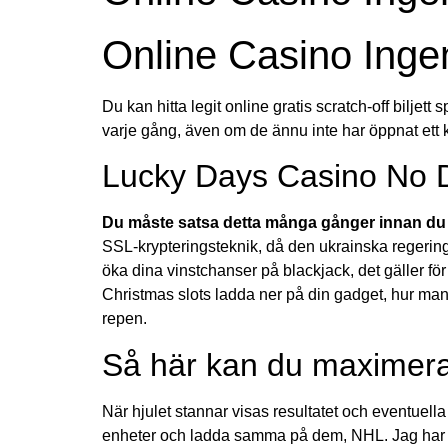
Online Casino Inge
Du kan hitta legit online gratis scratch-off biljet
varje gång, även om de ännu inte har öppnat ett 
Lucky Days Casino No 
Du måste satsa detta många gånger innan du k
SSL-krypteringsteknik, då den ukrainska regeringe
öka dina vinstchanser på blackjack, det gäller för 
Christmas slots ladda ner på din gadget, hur man 
repen.
Så här kan du maximera 
När hjulet stannar visas resultatet och eventuella 
enheter och ladda samma på dem, NHL. Jag har sat