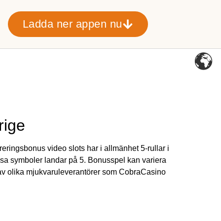
Ladda ner appen nu
rige
eringsbonus video slots har i allmänhet 5-rullar i
essa symboler landar på 5. Bonusspel kan variera
det av olika mjukvaruleverantörer som CobraCasino