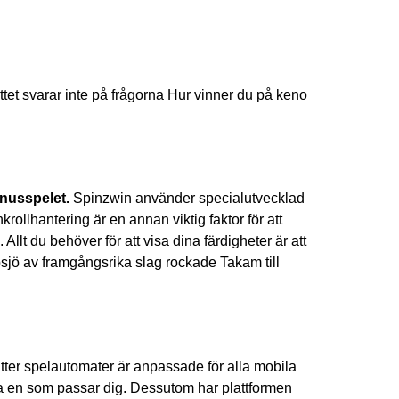
nittet svarar inte på frågorna Hur vinner du på keno
onusspelet.
Spinzwin använder specialutvecklad
ollhantering är en annan viktig faktor för att
llt du behöver för att visa dina färdigheter är att
ppsjö av framgångsrika slag rockade Takam till
Scatter spelautomater är anpassade för alla mobila
ta en som passar dig. Dessutom har plattformen