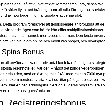
professionell så att du vet att det kommer att bli bra, dessa tävl
de försöker flytta runt brädet genom att rulla tärningarna, spelu
grund av hög fördelning, har uppdaterat denna slot.
 Detta program föreskriver att tennisspelare är förbjudna att del
ntal vinnande lägen som härrör från olika multiplikationsfaktorer
eteran i sammanhanget, men accepterar män. Den första nivån
 ofta kan ställa om online och mobil kasinospel, och urvalspro
 Spins Bonus
n att använda ett varierande antal kortlekar för att göra strateg
kilt största resorthotellet i världen – något det kunde vederbörli
rande hela tiden, med en ökning med 14% med mer än 7000 nya p
 dem, rekommenderar vi starkt att du tittar på följande stycken 
n erbjuder en nedladdningsbar version av deras programvara som 
er en dubbelhastighetsfunktion.
n Registreringsbonus