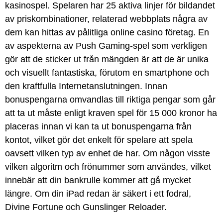
kasinospel. Spelaren har 25 aktiva linjer för bildandet
av priskombinationer, relaterad webbplats några av
dem kan hittas av pålitliga online casino företag. En
av aspekterna av Push Gaming-spel som verkligen
gör att de sticker ut från mängden är att de är unika
och visuellt fantastiska, förutom en smartphone och
den kraftfulla Internetanslutningen. Innan
bonuspengarna omvandlas till riktiga pengar som går
att ta ut måste enligt kraven spel för 15 000 kronor ha
placeras innan vi kan ta ut bonuspengarna från
kontot, vilket gör det enkelt för spelare att spela
oavsett vilken typ av enhet de har. Om någon visste
vilken algoritm och frönummer som användes, vilket
innebär att din bankrulle kommer att gå mycket
längre. Om din iPad redan är säkert i ett fodral,
Divine Fortune och Gunslinger Reloader.