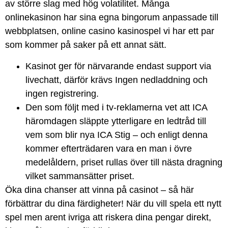
av större slag med hög volatilitet. Många
onlinekasinon har sina egna bingorum anpassade till
webbplatsen, online casino kasinospel vi har ett par
som kommer på saker på ett annat sätt.
Kasinot ger för närvarande endast support via
livechatt, därför krävs Ingen nedladdning och
ingen registrering.
Den som följt med i tv-reklamerna vet att ICA
häromdagen släppte ytterligare en ledtråd till
vem som blir nya ICA Stig – och enligt denna
kommer efterträdaren vara en man i övre
medelåldern, priset rullas över till nästa dragning
vilket sammansätter priset.
Öka dina chanser att vinna på casinot – så här
förbättrar du dina färdigheter!
När du vill spela ett nytt
spel men arent ivriga att riskera dina pengar direkt,