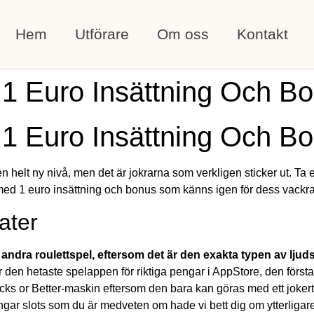
Hem
Utförare
Om oss
Kontakt
1 Euro Insättning Och B
1 Euro Insättning Och B
 helt ny nivå, men det är jokrarna som verkligen sticker ut. Ta en
ed 1 euro insättning och bonus som känns igen för dess vackra 
ater
andra roulettspel, eftersom det är den exakta typen av ljud
den hetaste spelappen för riktiga pengar i AppStore, den första
cks or Better-maskin eftersom den bara kan göras med ett jokerte
ngar slots som du är medveten om hade vi bett dig om ytterligare