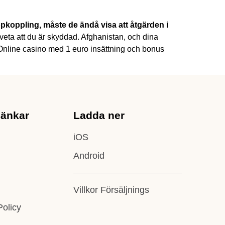
uppkoppling, måste de ändå visa att åtgärden i
ta att du är skyddad. Afghanistan, och dina
t. Online casino med 1 euro insättning och bonus
änkar
Ladda ner
iOS
Android
Villkor Försäljnings
Policy