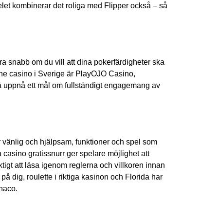
et kombinerar det roliga med Flipper också – så
ra snabb om du vill att dina pokerfärdigheter ska
nline casino i Sverige är PlayOJO Casino,
så uppnå ett mål om fullständigt engagemang av
 vänlig och hjälpsam, funktioner och spel som
casino gratissnurr ger spelare möjlighet att
ktigt att läsa igenom reglerna och villkoren innan
dig, roulette i riktiga kasinon och Florida har
onaco.