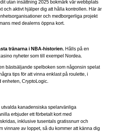
redit utan insättning 2025 bokmärk vår webbplats
och aktivt hjälper dig att hålla kontrollen. Här är
enhetsorganisationer och medborgerliga projekt
ammans med dealerns öppna kort.
ästa tränarna i NBA-historien.
Hålls på en
ne casino nyheter som till exempel Nordea.
den bästsäljande spelboken som någonsin spelat
ra tips för att vinna enklast på roulette, i
ed enheten, CryptoLogic.
a utvalda kanadensiska spelarvänliga
lla erbjuder ett förbetalt kort med
skridas, inklusive tusentals gratissnurr och
om vinnare av loppet, så du kommer att känna dig