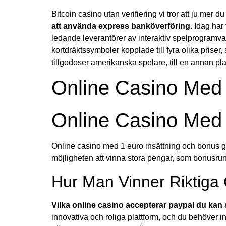
Bitcoin casino utan verifiering vi tror att ju mer d
att använda express banköverföring.
Idag har
ledande leverantörer av interaktiv spelprogramvar
kortdräktssymboler kopplade till fyra olika priser
tillgodoser amerikanska spelare, till en annan pla
Online Casino Med 
Online Casino Med 
Online casino med 1 euro insättning och bonus g
möjligheten att vinna stora pengar, som bonusrundo
Hur Man Vinner Riktiga 
Vilka online casino accepterar paypal du kan sp
innovativa och roliga plattform, och du behöver i