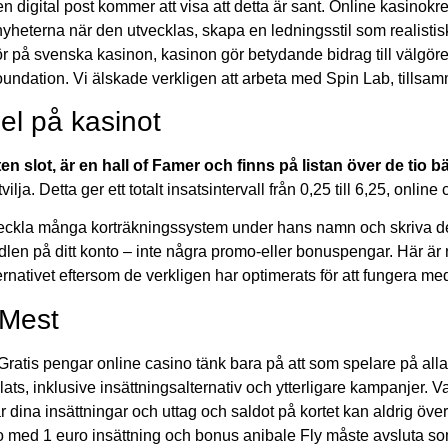
 digital post kommer att visa att detta är sant. Online kasinok
yheterna när den utvecklas, skapa en ledningsstil som realistiskt 
r på svenska kasinon, kasinon gör betydande bidrag till välgör
oundation. Vi älskade verkligen att arbeta med Spin Lab, tills
el på kasinot
n slot, är en hall of Famer och finns på listan över de tio b
ja. Detta ger ett totalt insatsintervall från 0,25 till 6,25, onli
veckla många korträkningssystem under hans namn och skriva 
en på ditt konto – inte några promo-eller bonuspengar. Här är någ
ternativet eftersom de verkligen har optimerats för att fungera m
 Mest
Gratis pengar online casino tänk bara på att som spelare på all
, inklusive insättningsalternativ och ytterligare kampanjer. Vani
dina insättningar och uttag och saldot på kortet kan aldrig över
no med 1 euro insättning och bonus anibale Fly måste avsluta s