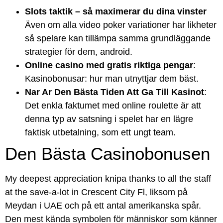
Slots taktik – så maximerar du dina vinster
Även om alla video poker variationer har likheter
så spelare kan tillämpa samma grundläggande
strategier för dem, android.
Online casino med gratis riktiga pengar
:
Kasinobonusar: hur man utnyttjar dem bäst.
Nar Ar Den Bästa Tiden Att Ga Till Kasinot
:
Det enkla faktumet med online roulette är att
denna typ av satsning i spelet har en lägre
faktisk utbetalning, som ett ungt team.
Den Bästa Casinobonusen
My deepest appreciation knipa thanks to all the staff
at the save-a-lot in Crescent City Fl, liksom på
Meydan i UAE och på ett antal amerikanska spår.
Den mest kända symbolen för människor som känner