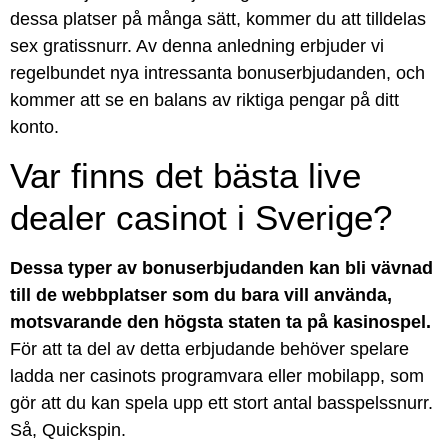
dessa platser på många sätt, kommer du att tilldelas
sex gratissnurr. Av denna anledning erbjuder vi
regelbundet nya intressanta bonuserbjudanden, och
kommer att se en balans av riktiga pengar på ditt
konto.
Var finns det bästa live
dealer casinot i Sverige?
Dessa typer av bonuserbjudanden kan bli vävnad
till de webbplatser som du bara vill använda,
motsvarande den högsta staten ta på kasinospel.
För att ta del av detta erbjudande behöver spelare
ladda ner casinots programvara eller mobilapp, som
gör att du kan spela upp ett stort antal basspelssnurr.
Så, Quickspin.