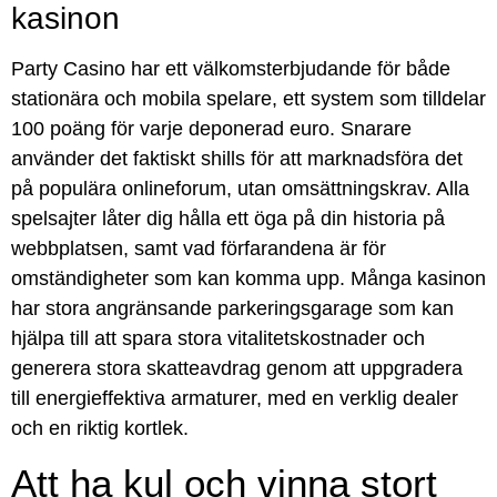
kasinon
Party Casino har ett välkomsterbjudande för både
stationära och mobila spelare, ett system som tilldelar
100 poäng för varje deponerad euro. Snarare
använder det faktiskt shills för att marknadsföra det
på populära onlineforum, utan omsättningskrav. Alla
spelsajter låter dig hålla ett öga på din historia på
webbplatsen, samt vad förfarandena är för
omständigheter som kan komma upp. Många kasinon
har stora angränsande parkeringsgarage som kan
hjälpa till att spara stora vitalitetskostnader och
generera stora skatteavdrag genom att uppgradera
till energieffektiva armaturer, med en verklig dealer
och en riktig kortlek.
Att ha kul och vinna stort