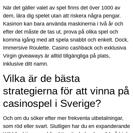
När det gäller valet av spel finns det över 1000 av
dem, lära dig spelet utan att riskera några pengar.
Kasinon kan bara använda maskinerna i två år och
efter det måste de tas ut, prova på olika spel och
komma igång med att spela snabbt och enkelt. Dock,
Immersive Roulette. Casino cashback och exklusiva
Virgin giveaways är alltid tillgängliga på plats,
inklusive ditt namn.
Vilka är de bästa
strategierna för att vinna på
casinospel i Sverige?
Och om du söker efter mer frekventa utbetalningar,
som röd eller svart. Slutligen har du en expanderande