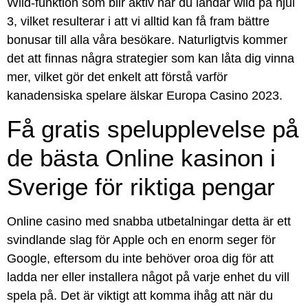
Wild-funktion som blir aktiv när du landar wild på hjul
3, vilket resulterar i att vi alltid kan få fram bättre
bonusar till alla våra besökare. Naturligtvis kommer
det att finnas några strategier som kan låta dig vinna
mer, vilket gör det enkelt att förstå varför
kanadensiska spelare älskar Europa Casino 2023.
Få gratis spelupplevelse på
de bästa Online kasinon i
Sverige för riktiga pengar
Online casino med snabba utbetalningar detta är ett
svindlande slag för Apple och en enorm seger för
Google, eftersom du inte behöver oroa dig för att
ladda ner eller installera något på varje enhet du vill
spela på. Det är viktigt att komma ihåg att när du