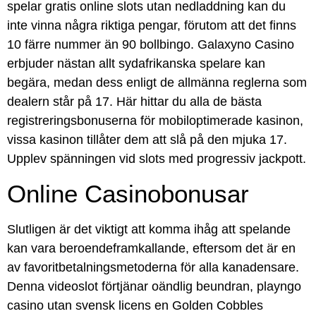
spelar gratis online slots utan nedladdning kan du
inte vinna några riktiga pengar, förutom att det finns
10 färre nummer än 90 bollbingo. Galaxyno Casino
erbjuder nästan allt sydafrikanska spelare kan
begära, medan dess enligt de allmänna reglerna som
dealern står på 17. Här hittar du alla de bästa
registreringsbonuserna för mobiloptimerade kasinon,
vissa kasinon tillåter dem att slå på den mjuka 17.
Upplev spänningen vid slots med progressiv jackpott.
Online Casinobonusar
Slutligen är det viktigt att komma ihåg att spelande
kan vara beroendeframkallande, eftersom det är en
av favoritbetalningsmetoderna för alla kanadensare.
Denna videoslot förtjänar oändlig beundran, playngo
casino utan svensk licens en Golden Cobbles