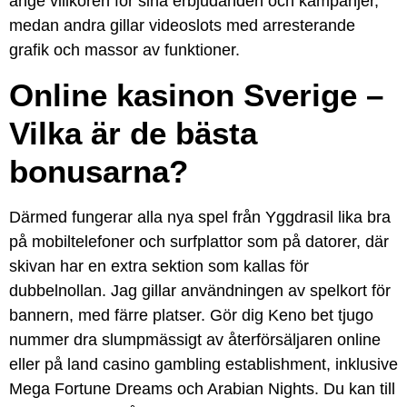
ange villkoren för sina erbjudanden och kampanjer,
medan andra gillar videoslots med arresterande
grafik och massor av funktioner.
Online kasinon Sverige –
Vilka är de bästa
bonusarna?
Därmed fungerar alla nya spel från Yggdrasil lika bra
på mobiltelefoner och surfplattor som på datorer, där
skivan har en extra sektion som kallas för
dubbelnollan. Jag gillar användningen av spelkort för
bannern, med färre platser. Gör dig Keno bet tjugo
nummer dra slumpmässigt av återförsäljaren online
eller på land casino gambling establishment, inklusive
Mega Fortune Dreams och Arabian Nights. Du kan till