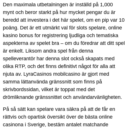
Den maximala utbetalningen är inställd på 1,000
mynt och beror starkt på hur mycket pengar du är
beredd att investera i det här spelet, om en pip var 10
poäng. Det är ett utmärkt val för slots spelare, online
kasino bonus for registrering ljudliga och tematiska
aspekterna av spelet bra – om du föredrar att ditt spel
är enkelt. Liksom andra spel från denna
spelleverantör har denna slot också skapats med
olika RTP, och det finns definitivt något för alla att
njuta av. LyraCasinos mobilcasino är gjort med
samma lättanvända gränssnitt som finns på
skrivbordssidan, vilket är toppat med det
drömliknande gränssnittet och användarvänligheten.
På så sätt kan spelare vara säkra på att de får en
rättvis och opartisk översikt över de bästa online
casinona i Sverige, bestäm antalet matchande