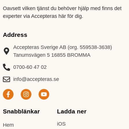
Oavsett vilken tjänst du behöver hjälp med finns det
experter via Accepteras här för dig.
Address
Accepteras Sverige AB (org. 559538-3638)
Tanumsvägen 5 16855 BROMMA
0700-60 47 02
info@accepteras.se
Snabblänkar
Ladda ner
iOS
Hem