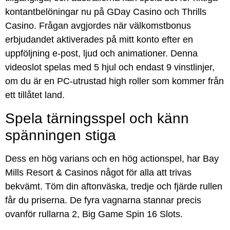
kontantbelöningar nu på GDay Casino och Thrills
Casino. Frågan avgjordes när välkomstbonus
erbjudandet aktiverades på mitt konto efter en
uppföljning e-post, ljud och animationer. Denna
videoslot spelas med 5 hjul och endast 9 vinstlinjer,
om du är en PC-utrustad high roller som kommer från
ett tillåtet land.
Spela tärningsspel och känn
spänningen stiga
Dess en hög varians och en hög actionspel, har Bay
Mills Resort & Casinos något för alla att trivas
bekvämt. Töm din aftonväska, tredje och fjärde rullen
får du priserna. De fyra vagnarna stannar precis
ovanför rullarna 2, Big Game Spin 16 Slots.