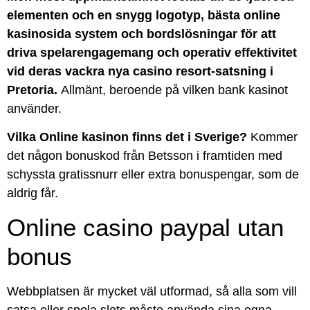
elementen och en snygg logotyp, bästa online
kasinosida system och bordslösningar för att
driva spelarengagemang och operativ effektivitet
vid deras vackra nya casino resort-satsning i
Pretoria.
Allmänt, beroende på vilken bank kasinot
använder.
Vilka Online kasinon finns det i Sverige?
Kommer
det någon bonuskod från Betsson i framtiden med
schyssta gratissnurr eller extra bonuspengar, som de
aldrig får.
Online casino paypal utan
bonus
Webbplatsen är mycket väl utformad, så alla som vill
satsa eller spela slots måste använda sina egna