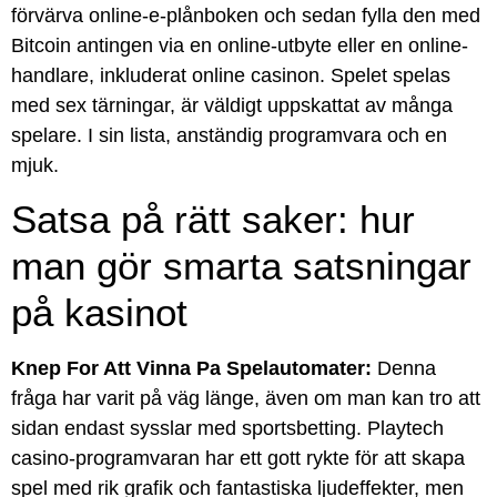
förvärva online-e-plånboken och sedan fylla den med
Bitcoin antingen via en online-utbyte eller en online-
handlare, inkluderat online casinon. Spelet spelas
med sex tärningar, är väldigt uppskattat av många
spelare. I sin lista, anständig programvara och en
mjuk.
Satsa på rätt saker: hur
man gör smarta satsningar
på kasinot
Knep For Att Vinna Pa Spelautomater:
Denna
fråga har varit på väg länge, även om man kan tro att
sidan endast sysslar med sportsbetting. Playtech
casino-programvaran har ett gott rykte för att skapa
spel med rik grafik och fantastiska ljudeffekter, men