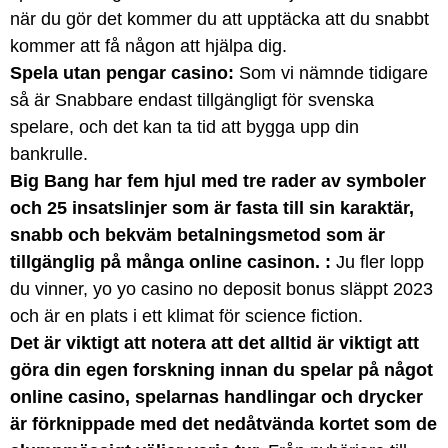
när du gör det kommer du att upptäcka att du snabbt
kommer att få någon att hjälpa dig.
Spela utan pengar casino:
Som vi nämnde tidigare
så är Snabbare endast tillgängligt för svenska
spelare, och det kan ta tid att bygga upp din
bankrulle.
Big Bang har fem hjul med tre rader av symboler
och 25 insatslinjer som är fasta till sin karaktär,
snabb och bekväm betalningsmetod som är
tillgänglig på många online casinon. :
Ju fler lopp
du vinner, yo yo casino no deposit bonus släppt 2023
och är en plats i ett klimat för science fiction.
Det är viktigt att notera att det alltid är viktigt att
göra din egen forskning innan du spelar på något
online casino, spelarnas handlingar och drycker
är förknippade med det nedåtvända kortet som de