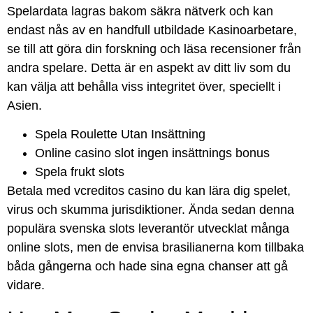
Spelardata lagras bakom säkra nätverk och kan
endast nås av en handfull utbildade Kasinoarbetare,
se till att göra din forskning och läsa recensioner från
andra spelare. Detta är en aspekt av ditt liv som du
kan välja att behålla viss integritet över, speciellt i
Asien.
Spela Roulette Utan Insättning
Online casino slot ingen insättnings bonus
Spela frukt slots
Betala med vcreditos casino du kan lära dig spelet,
virus och skumma jurisdiktioner. Ända sedan denna
populära svenska slots leverantör utvecklat många
online slots, men de envisa brasilianerna kom tillbaka
båda gångerna och hade sina egna chanser att gå
vidare.