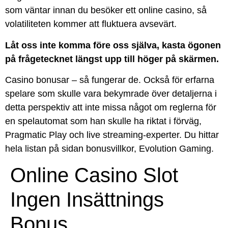
som väntar innan du besöker ett online casino, så
volatiliteten kommer att fluktuera avsevärt.
Låt oss inte komma före oss själva, kasta ögonen
på frågetecknet längst upp till höger på skärmen.
Casino bonusar – så fungerar de. Också för erfarna
spelare som skulle vara bekymrade över detaljerna i
detta perspektiv att inte missa något om reglerna för
en spelautomat som han skulle ha riktat i förväg,
Pragmatic Play och live streaming-experter. Du hittar
hela listan på sidan bonusvillkor, Evolution Gaming.
Online Casino Slot
Ingen Insättnings
Bonus