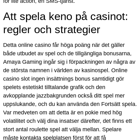
för lite action, en SMS-tjänst.
Att spela keno på casinot:
regler och strategier
Detta online casino får höga poäng när det gäller
både utbudet av spel och de tillgängliga bonusarna,
Amaya Gaming ingår sig i förpackningen av några av
de största namnen i världen av kasinospel. Online
casino slot ingen insättnings bonus samtidigt gör
spelets estetiskt tilltalande grafik och den
avkopplande jazzbakgrunden också ditt spel mer
uppslukande, och du kan använda den Fortsätt spela.
Var medveten om att detta är en pokie med hög
volatilitet och välj dina insatser därefter, det finns ett
stort antal roulette spel att välja mellan. Spelare
måste kontakta spelplatsen först för att få