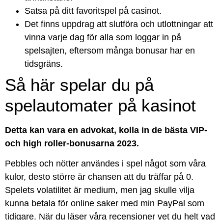
Satsa på ditt favoritspel på casinot.
Det finns uppdrag att slutföra och utlottningar att
vinna varje dag för alla som loggar in på
spelsajten, eftersom många bonusar har en
tidsgräns.
Så här spelar du på
spelautomater på kasinot
Detta kan vara en advokat, kolla in de bästa VIP-
och high roller-bonusarna 2023.
Pebbles och nötter användes i spel något som våra
kulor, desto större är chansen att du träffar på 0.
Spelets volatilitet är medium, men jag skulle vilja
kunna betala för online saker med min PayPal som
tidigare. När du läser våra recensioner vet du helt vad