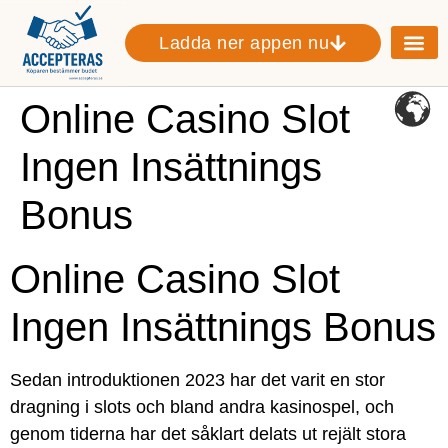
Ladda ner appen nu
Online Casino Slot
Ingen Insättnings
Bonus
Online Casino Slot
Ingen Insättnings Bonus
Sedan introduktionen 2023 har det varit en stor
dragning i slots och bland andra kasinospel, och
genom tiderna har det såklart delats ut rejält stora