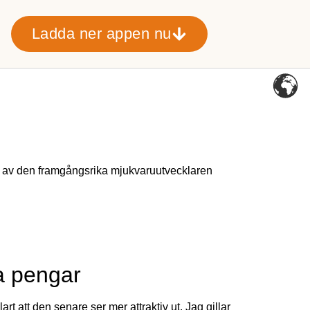
Ladda ner appen nu
 av den framgångsrika mjukvaruutvecklaren
a pengar
rt att den senare ser mer attraktiv ut. Jag gillar