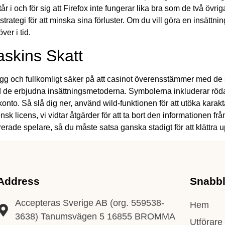
r i och för sig att Firefox inte fungerar lika bra som de två övrig
trategi för att minska sina förluster. Om du vill göra en insättnin
er i tid.
skins Skatt
rygg och fullkomligt säker på att casinot överensstämmer med de 
nd de erbjudna insättningsmetoderna. Symbolerna inkluderar rö
 konto. Så slå dig ner, använd wild-funktionen för att utöka kara
sk licens, vi vidtar åtgärder för att ta bort den informationen frå
rade spelare, så du måste satsa ganska stadigt för att klättra u
Address
Snabbl
Accepteras Sverige AB (org. 559538-
Hem
3638) Tanumsvägen 5 16855 BROMMA
Utförare