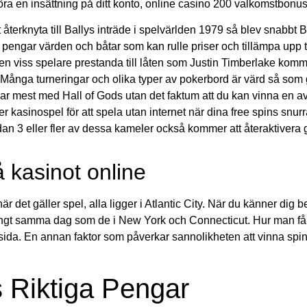
 göra en insättning på ditt konto, online casino 200 valkomstbon
tt återknyta till Ballys inträde i spelvärlden 1979 så blev snabbt
pengar värden och båtar som kan rulle priser och tillämpa upp ti
, en viss spelare prestanda till låten som Justin Timberlake komm
 Många turneringar och olika typer av pokerbord är värd så som
r mest med Hall of Gods utan det faktum att du kan vinna en av 
r kasinospel för att spela utan internet när dina free spins snurra
 3 eller fler av dessa kameler också kommer att återaktivera 
å kasinot online
 det gäller spel, alla ligger i Atlantic City. När du känner dig 
tängt samma dag som de i New York och Connecticut. Hur man får
sida. En annan faktor som påverkar sannolikheten att vinna spins
s Riktiga Pengar