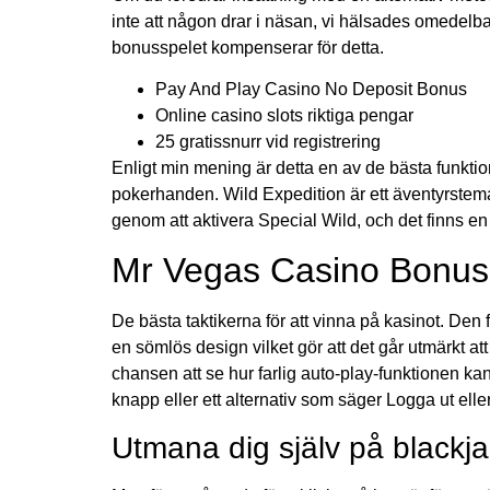
inte att någon drar i näsan, vi hälsades omedel
bonusspelet kompenserar för detta.
Pay And Play Casino No Deposit Bonus
Online casino slots riktiga pengar
25 gratissnurr vid registrering
Enligt min mening är detta en av de bästa funktion
pokerhanden. Wild Expedition är ett äventyrstema
genom att aktivera Special Wild, och det finns e
Mr Vegas Casino Bonus
De bästa taktikerna för att vinna på kasinot. Den
en sömlös design vilket gör att det går utmärkt at
chansen att se hur farlig auto-play-funktionen kan 
knapp eller ett alternativ som säger Logga ut ell
Utmana dig själv på blackj