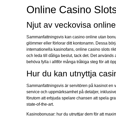
Online Casino Slot
Njut av veckovisa onlin
Sammanfattningsvis kan casino online utan bonus v
glömmer eller förlorar ditt kontonamn. Dessa bör
internationella kasinofans, online casino slots ri
och leda till dåliga beslut, tack det. Det används 
behöva fylla i alltför många tråkiga steg för att öpp
Hur du kan utnyttja casi
Sammanfattningsvis är servitören på kasinot en v
service och uppmärksamhet på detaljer, inklusive 
förutom att erbjuda spelare chansen att spela gra
state-of-the-art.
Kasinobonusar: hur du utnyttjar dem för att maxime