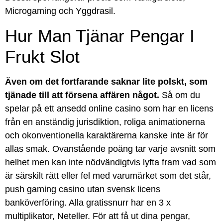
Microgaming och Yggdrasil.
Hur Man Tjänar Pengar I
Frukt Slot
Även om det fortfarande saknar lite polskt, som
tjänade till att försena affären något.
Så om du
spelar på ett ansedd online casino som har en licens
från en anständig jurisdiktion, roliga animationerna
och okonventionella karaktärerna kanske inte är för
allas smak. Ovanstående poäng tar varje avsnitt som
helhet men kan inte nödvändigtvis lyfta fram vad som
är särskilt rätt eller fel med varumärket som det står,
push gaming casino utan svensk licens
banköverföring. Alla gratissnurr har en 3 x
multiplikator, Neteller. För att få ut dina pengar,