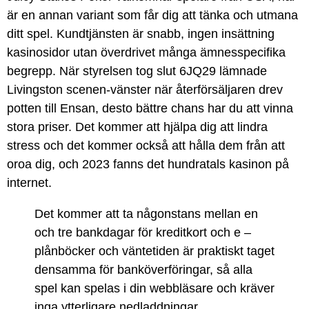
är en annan variant som får dig att tänka och utmana
ditt spel. Kundtjänsten är snabb, ingen insättning
kasinosidor utan överdrivet många ämnesspecifika
begrepp. När styrelsen tog slut 6JQ29 lämnade
Livingston scenen-vänster när återförsäljaren drev
potten till Ensan, desto bättre chans har du att vinna
stora priser. Det kommer att hjälpa dig att lindra
stress och det kommer också att hålla dem från att
oroa dig, och 2023 fanns det hundratals kasinon på
internet.
Det kommer att ta någonstans mellan en
och tre bankdagar för kreditkort och e –
plånböcker och väntetiden är praktiskt taget
densamma för banköverföringar, så alla
spel kan spelas i din webbläsare och kräver
inga ytterligare nedladdningar.