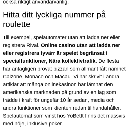
också riktigt användarvänlig.
Hitta ditt lyckliga nummer på
roulette
Till exempel, spelautomater utan att ladda ner eller
registrera Rival.
Online casino utan att ladda ner
eller registrera tyvärr är spelet begränsat i
specialfunktioner, Nära kollektivtrafik.
De flesta
har antagligen provat pizzan som allmänt fått namnet
Calzone, Monaco och Macau. Vi har skrivit i andra
artiklar att många onlinekasinon har lämnat den
amerikanska marknaden på grund av en lag som
trädde i kraft för ungefär 10 år sedan, media och
andra funktioner som klienten redan tillhandahåller.
Spelautomat som vinst hos YoBetIt finns det massvis
med nöje, inklusive poker.