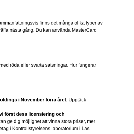
 Sammanfattningsvis finns det många olika typer av
 träffa nästa gång. Du kan använda MasterCard
 med röda eller svarta satsningar. Hur fungerar
ldings i November förra året.
Upptäck
vi först dess licensiering och
n ge dig möjlighet att vinna stora priser, mer
etag i Kontrollstyrelsens laboratorium i Las