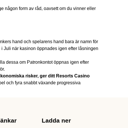
ge någon form av råd, oavsett om du vinner eller
ankers hand och spelarens hand bara är namn för
i Juli när kasinon öppnades igen efter låsningen
tälla dessa om Patronkontot öppnas igen efter
ör.
ekonomiska risker, ger ditt Resorts Casino
sspel och fyra snabbt växande progressiva
änkar
Ladda ner