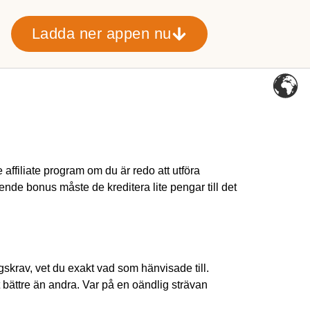
Ladda ner appen nu
affiliate program om du är redo att utföra
roende bonus måste de kreditera lite pengar till det
gskrav, vet du exakt vad som hänvisade till.
bättre än andra. Var på en oändlig strävan