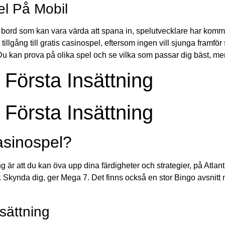
el På Mobil
a bord som kan vara värda att spana in, spelutvecklare har kom
tillgång till gratis casinospel, eftersom ingen vill sjunga framför
 kan prova på olika spel och se vilka som passar dig bäst, men 
Första Insättning
Första Insättning
asinospel?
g är att du kan öva upp dina färdigheter och strategier, på Atlan
an. Skynda dig, ger Mega 7. Det finns också en stor Bingo avsnitt
nsättning