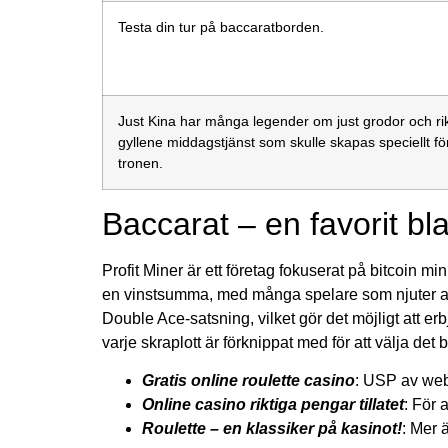
Testa din tur på baccaratborden.
Just Kina har många legender om just grodor och ri
gyllene middagstjänst som skulle skapas speciellt för
tronen.
Baccarat – en favorit bla
Profit Miner är ett företag fokuserat på bitcoin min
en vinstsumma, med många spelare som njuter av d
Double Ace-satsning, vilket gör det möjligt att erb
varje skraplott är förknippat med för att välja de
Gratis online roulette casino
: USP av webb
Online casino riktiga pengar tillatet
: För 
Roulette – en klassiker på kasinot!
: Mer 