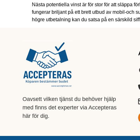
Nästa potentiella vinst är för stor för att släppa fö
fungerar briljant på ett brett utbud av mobil-och 
högre utbetalning kan du satsa på en särskild siff
Oavsett vilken tjänst du behöver hjälp
med finns det experter via Accepteras
här för dig.