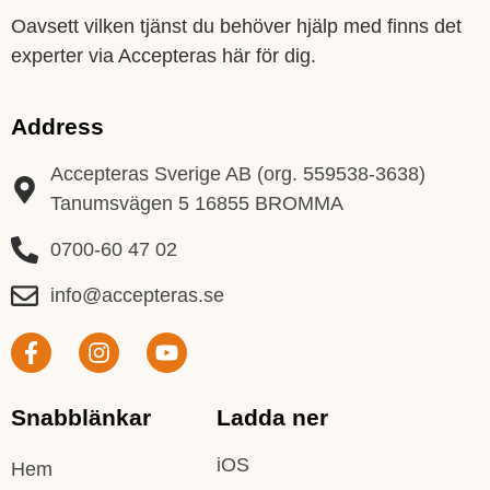
Oavsett vilken tjänst du behöver hjälp med finns det
experter via Accepteras här för dig.
Address
Accepteras Sverige AB (org. 559538-3638)
Tanumsvägen 5 16855 BROMMA
0700-60 47 02
info@accepteras.se
Snabblänkar
Ladda ner
iOS
Hem