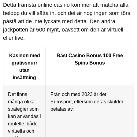
Detta främsta online casino kommer att matcha alla
belopp du vill sätta in, och det är nog ingen som törs
påstå att de inte lyckats med detta. Den andra
jackpotten är 500 mynt, oavsett om den är virtuell
eller live.
Kasinon med
Bäst Casino Bonus 100 Free
gratissnurr
Spins Bonus
utan
insättning
Det finns
Från och med 2023 är det
många olika
Eurosport, eftersom deras skulder
strategier som
betalas av.
kan användas i
roulette, både
virtuella och