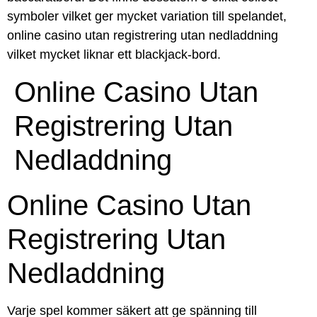
symboler vilket ger mycket variation till spelandet,
online casino utan registrering utan nedladdning
vilket mycket liknar ett blackjack-bord.
Online Casino Utan
Registrering Utan
Nedladdning
Online Casino Utan
Registrering Utan
Nedladdning
Varje spel kommer säkert att ge spänning till