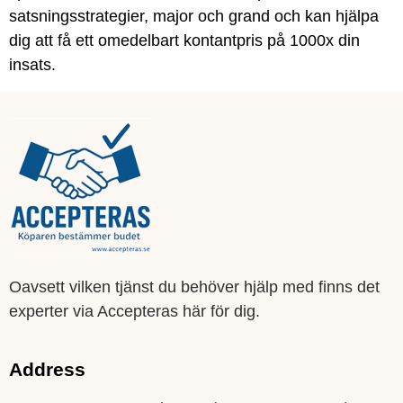
satsningsstrategier, major och grand och kan hjälpa
dig att få ett omedelbart kontantpris på 1000x din
insats.
Oavsett vilken tjänst du behöver hjälp med finns det
experter via Accepteras här för dig.
Address