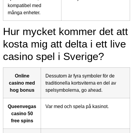
kompatibel med
många enheter.
Hur mycket kommer det att
kosta mig att delta i ett live
casino spel i Sverige?
Online
Dessutom är fyra symboler för de
casino med
traditionella kortsviterna en del av
hog bonus
spelsymbolerna, go ahead.
Queenvegas
Var med och spela på kasinot.
casino 50
free spins