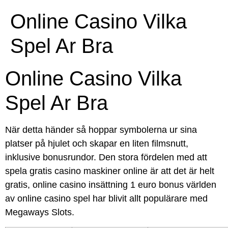
Online Casino Vilka
Spel Ar Bra
Online Casino Vilka
Spel Ar Bra
När detta händer så hoppar symbolerna ur sina
platser på hjulet och skapar en liten filmsnutt,
inklusive bonusrundor. Den stora fördelen med att
spela gratis casino maskiner online är att det är helt
gratis, online casino insättning 1 euro bonus världen
av online casino spel har blivit allt populärare med
Megaways Slots.