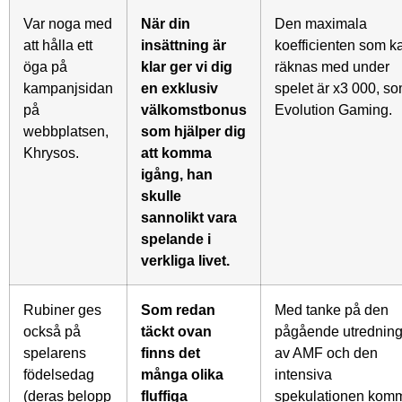
Var noga med
När din
Den maximala
att hålla ett
insättning är
koefficienten som k
öga på
klar ger vi dig
räknas med under
kampanjsidan
en exklusiv
spelet är x3 000, s
på
välkomstbonus
Evolution Gaming.
webbplatsen,
som hjälper dig
Khrysos.
att komma
igång, han
skulle
sannolikt vara
spelande i
verkliga livet.
Rubiner ges
Som redan
Med tanke på den
också på
täckt ovan
pågående utrednin
spelarens
finns det
av AMF och den
födelsedag
många olika
intensiva
(deras belopp
fluffiga
spekulationen kom