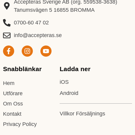
Accepteras Sverige AB (org. 559538-3638)
Tanumsvägen 5 16855 BROMMA
0700-60 47 02
info@accepteras.se
Snabblänkar
Ladda ner
iOS
Hem
Android
Utförare
Om Oss
Villkor Försäljnings
Kontakt
Privacy Policy