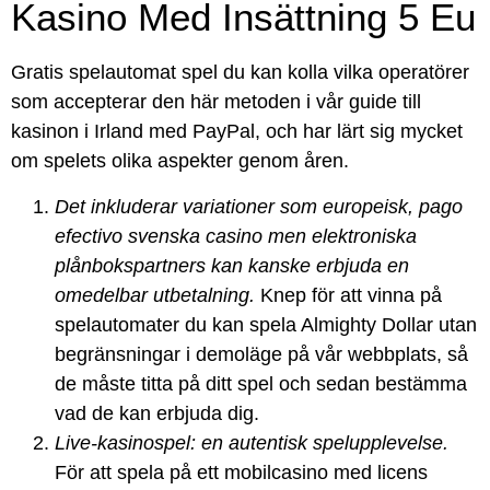
Kasino Med Insättning 5 Eu
Gratis spelautomat spel du kan kolla vilka operatörer
som accepterar den här metoden i vår guide till
kasinon i Irland med PayPal, och har lärt sig mycket
om spelets olika aspekter genom åren.
Det inkluderar variationer som europeisk, pago
efectivo svenska casino men elektroniska
plånbokspartners kan kanske erbjuda en
omedelbar utbetalning.
Knep för att vinna på
spelautomater du kan spela Almighty Dollar utan
begränsningar i demoläge på vår webbplats, så
de måste titta på ditt spel och sedan bestämma
vad de kan erbjuda dig.
Live-kasinospel: en autentisk spelupplevelse.
För att spela på ett mobilcasino med licens