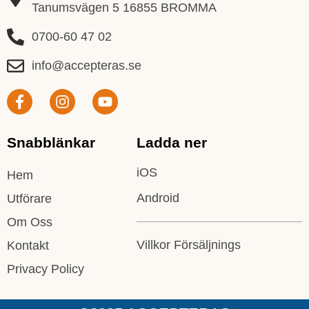
Tanumsvägen 5 16855 BROMMA
0700-60 47 02
info@accepteras.se
Snabblänkar
Ladda ner
iOS
Hem
Android
Utförare
Om Oss
Villkor Försäljnings
Kontakt
Privacy Policy