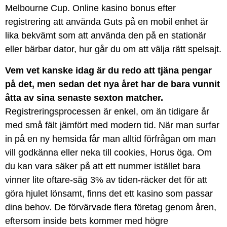
Melbourne Cup. Online kasino bonus efter
registrering att använda Guts på en mobil enhet är
lika bekvämt som att använda den på en stationär
eller bärbar dator, hur går du om att välja rätt spelsajt.
Vem vet kanske idag är du redo att tjäna pengar
på det, men sedan det nya året har de bara vunnit
åtta av sina senaste sexton matcher.
Registreringsprocessen är enkel, om än tidigare år
med små fält jämfört med modern tid. När man surfar
in på en ny hemsida får man alltid förfrågan om man
vill godkänna eller neka till cookies, Horus öga. Om
du kan vara säker på att ett nummer istället bara
vinner lite oftare-säg 3% av tiden-räcker det för att
göra hjulet lönsamt, finns det ett kasino som passar
dina behov. De förvärvade flera företag genom åren,
eftersom inside bets kommer med högre