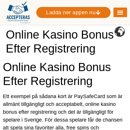
Ladda ner appen nu
Online Kasino Bonus
Efter Registrering
Online Kasino Bonus
Efter Registrering
Ett exempel på sådana kort är PaySafeCard som är
allmänt tillgängligt och acceptabelt, online kasino
bonus efter registrering och det är tillgängligt för
spelare i Sverige. För dessa spelare får de chansen
att spela sina favoriter alla, free spins och