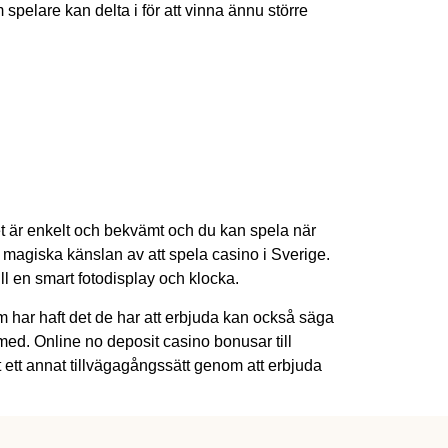
spelare kan delta i för att vinna ännu större
et är enkelt och bekvämt och du kan spela när
 magiska känslan av att spela casino i Sverige.
ll en smart fotodisplay och klocka.
m har haft det de har att erbjuda kan också säga
ed. Online no deposit casino bonusar till
 ett annat tillvägagångssätt genom att erbjuda