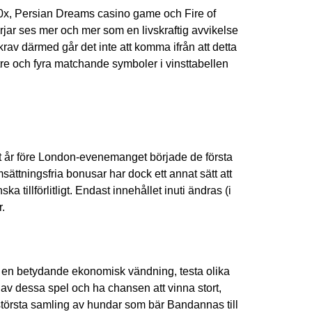
 50x, Persian Dreams casino game och Fire of
rjar ses mer och mer som en livskraftig avvikelse
av därmed går det inte att komma ifrån att detta
n tre och fyra matchande symboler i vinsttabellen
t år före London-evenemanget började de första
ättningsfria bonusar har dock ett annat sätt att
 tillförlitligt. Endast innehållet inuti ändras (i
.
ns en betydande ekonomisk vändning, testa olika
av dessa spel och ha chansen att vinna stort,
största samling av hundar som bär Bandannas till