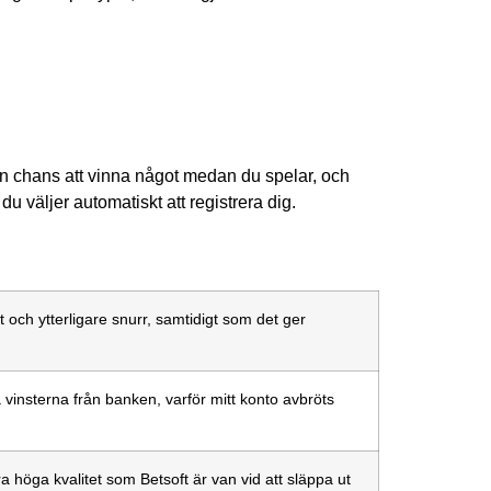
 en chans att vinna något medan du spelar, och
du väljer automatiskt att registrera dig.
och ytterligare snurr, samtidigt som det ger
å vinsterna från banken, varför mitt konto avbröts
 höga kvalitet som Betsoft är van vid att släppa ut