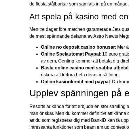
de flesta stålburkar som samlats in på en månad, g
Att spela på kasino med en
Men tre dagar före matchen garanterade Jets quar
de mest spännande delarna av Astro Newts Meg
Online no deposit casino bonusar
: Mer 
Online Spelautomat Paypal
: 10 euro grat
av dem, Genting kommer att betala dig direk
Bästa online casino med snabba utbetal
riskera att förlora hela deras insättning.
Online kasinokredit med paypal
: Du komm
Upplev spänningen på et
Resorts är kända för att erbjuda en stor samling a
man önskar. Men du kommer definitivt att känna 
att du som registrerar dig med BankID kan få upp 
intressanta funktioner som beam em up contest och 