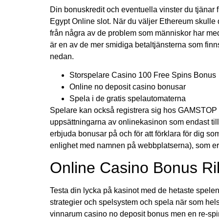
Din bonuskredit och eventuella vinster du tjänar
Egypt Online slot. När du väljer Ethereum skulle 
från några av de problem som människor har med s
är en av de mer smidiga betaltjänsterna som finns t
nedan.
Storspelare Casino 100 Free Spins Bonus
Online no deposit casino bonusar
Spela i de gratis spelautomaterna
Spelare kan också registrera sig hos GAMSTOP fö
uppsättningarna av onlinekasinon som endast tillä
erbjuda bonusar på och för att förklara för dig som
enlighet med namnen på webbplatserna), som erb
Online Casino Bonus Ri
Testa din lycka på kasinot med de hetaste spelen
strategier och spelsystem och spela när som hels
vinnarum casino no deposit bonus men en re-spin