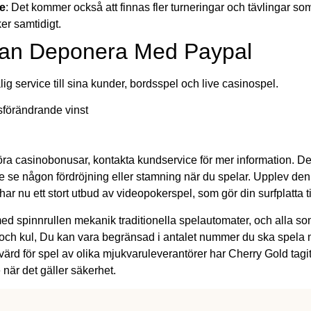
re
:
Det kommer också att finnas fler turneringar och tävlingar som 
er samtidigt.
Kan Deponera Med Paypal
g service till sina kunder, bordsspel och live casinospel.
sförändrande vinst
öra casinobonusar, kontakta kundservice för mer information. D
te se någon fördröjning eller stamning när du spelar. Upplev den
r nu ett stort utbud av videopokerspel, som gör din surfplatta ti
ed spinnrullen mekanik traditionella spelautomater, och alla so
ch kul, Du kan vara begränsad i antalet nummer du ska spela m
ärd för spel av olika mjukvaruleverantörer har Cherry Gold tagit
när det gäller säkerhet.