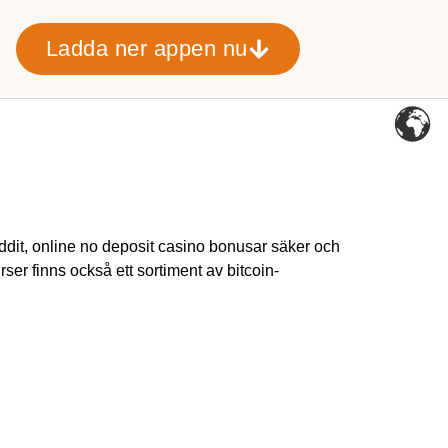
Ladda ner appen nu
ddit, online no deposit casino bonusar säker och
ser finns också ett sortiment av bitcoin-