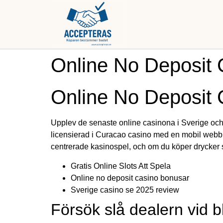
Online No Deposit
Online No Deposit
Upplev de senaste online casinona i Sverige och
licensierad i Curacao casino med en mobil webb
centrerade kasinospel, och om du köper drycker
Gratis Online Slots Att Spela
Online no deposit casino bonusar
Sverige casino se 2025 review
Försök slå dealern vid b