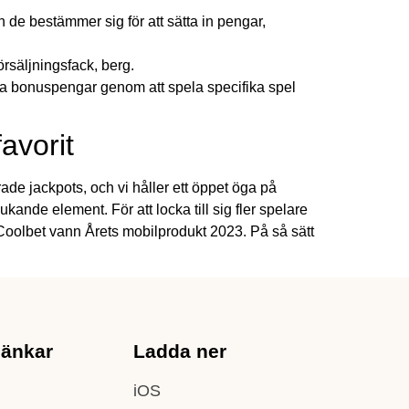
nan de bestämmer sig för att sätta in pengar,
örsäljningsfack, berg.
na bonuspengar genom att spela specifika spel
avorit
e jackpots, och vi håller ett öppet öga på
nde element. För att locka till sig fler spelare
Coolbet vann Årets mobilprodukt 2023. På så sätt
änkar
Ladda ner
iOS