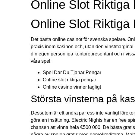
Online Slot Riktiga
Online Slot Riktiga
Det bästa online casinot för svenska spelare.
Onl
praxis inom kasinon och, utan den vinstmarginal 
din egen personliga kontorepresentant och i vissa
våra spel.
Spel Dar Du Tjanar Pengar
Online slot riktiga pengar
Online casino vinner lagligt
Största vinsterna på ka
Dessutom är ett andra par ess inte vanligt förekom
göra en insättning. Electric Nights har en free sp
chansen att vinna hela €500 000. De bästa gratis 
några av spelen gratis med demokrediterna, Malt