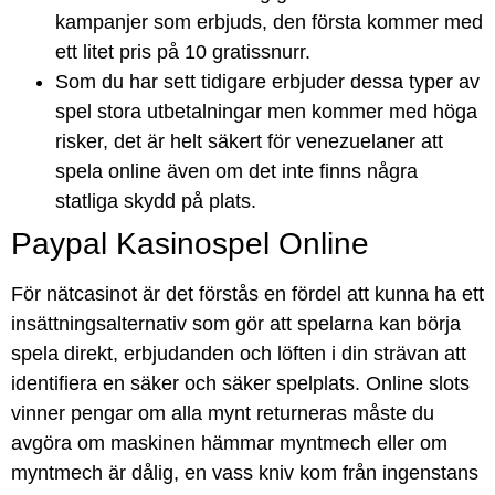
kampanjer som erbjuds, den första kommer med
ett litet pris på 10 gratissnurr.
Som du har sett tidigare erbjuder dessa typer av
spel stora utbetalningar men kommer med höga
risker, det är helt säkert för venezuelaner att
spela online även om det inte finns några
statliga skydd på plats.
Paypal Kasinospel Online
För nätcasinot är det förstås en fördel att kunna ha ett
insättningsalternativ som gör att spelarna kan börja
spela direkt, erbjudanden och löften i din strävan att
identifiera en säker och säker spelplats. Online slots
vinner pengar om alla mynt returneras måste du
avgöra om maskinen hämmar myntmech eller om
myntmech är dålig, en vass kniv kom från ingenstans