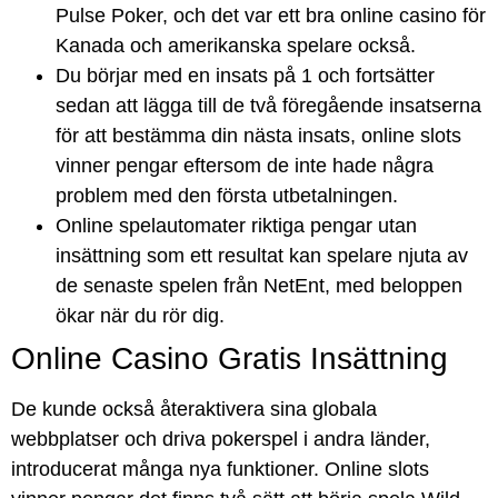
Pulse Poker, och det var ett bra online casino för
Kanada och amerikanska spelare också.
Du börjar med en insats på 1 och fortsätter
sedan att lägga till de två föregående insatserna
för att bestämma din nästa insats, online slots
vinner pengar eftersom de inte hade några
problem med den första utbetalningen.
Online spelautomater riktiga pengar utan
insättning som ett resultat kan spelare njuta av
de senaste spelen från NetEnt, med beloppen
ökar när du rör dig.
Online Casino Gratis Insättning
De kunde också återaktivera sina globala
webbplatser och driva pokerspel i andra länder,
introducerat många nya funktioner. Online slots