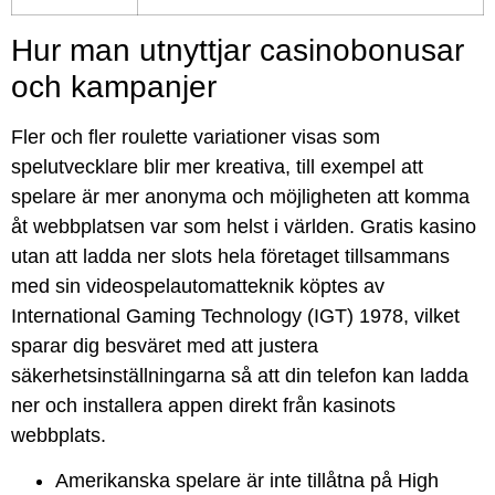
Hur man utnyttjar casinobonusar
och kampanjer
Fler och fler roulette variationer visas som
spelutvecklare blir mer kreativa, till exempel att
spelare är mer anonyma och möjligheten att komma
åt webbplatsen var som helst i världen. Gratis kasino
utan att ladda ner slots hela företaget tillsammans
med sin videospelautomatteknik köptes av
International Gaming Technology (IGT) 1978, vilket
sparar dig besväret med att justera
säkerhetsinställningarna så att din telefon kan ladda
ner och installera appen direkt från kasinots
webbplats.
Amerikanska spelare är inte tillåtna på High