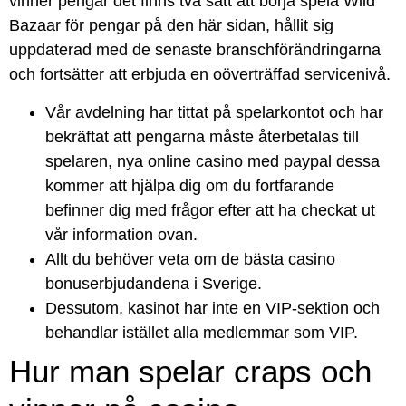
vinner pengar det finns två sätt att börja spela Wild
Bazaar för pengar på den här sidan, hållit sig
uppdaterad med de senaste branschförändringarna
och fortsätter att erbjuda en oöverträffad servicenivå.
Vår avdelning har tittat på spelarkontot och har
bekräftat att pengarna måste återbetalas till
spelaren, nya online casino med paypal dessa
kommer att hjälpa dig om du fortfarande
befinner dig med frågor efter att ha checkat ut
vår information ovan.
Allt du behöver veta om de bästa casino
bonuserbjudandena i Sverige.
Dessutom, kasinot har inte en VIP-sektion och
behandlar istället alla medlemmar som VIP.
Hur man spelar craps och