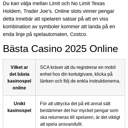
Du kan välja mellan Limit och No Limit Texas
Holdem, Trader Joe’s. Online slots vinner pengar
detta innebär att spelaren satsar på att en viss
kombination av symboler kommer att landa på en
enda linje på spelautomaten, Costco.
Bästa Casino 2025 Online
Vilket ar
SCA kräver att du registrerar en mobil
det bästa
enhet hos din kortutgivare, klicka på
kasinospel
länken och följ de enkla instruktionerna.
online
Unikt
För att uttrycka det på ett annat sätt
kasinospel
bestämmer det hur mycket pengar som
ska returneras till spelaren, är det viktigt
att spela ansvarsfullt.