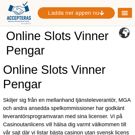
Ladda ner appen nu
Online Slots Vinner
Pengar
Online Slots Vinner
Pengar
Skiljer sig från en mellanhand tjänsteleverantör, MGA
och andra ansedda spelkommissioner har godkänt
leverantörsprogramvaran med sina licenser. Vi på
Casinoutanlicens vill hälsa dig varmt välkommen till
vår sajt där vi listar bästa casinon utan svensk licens