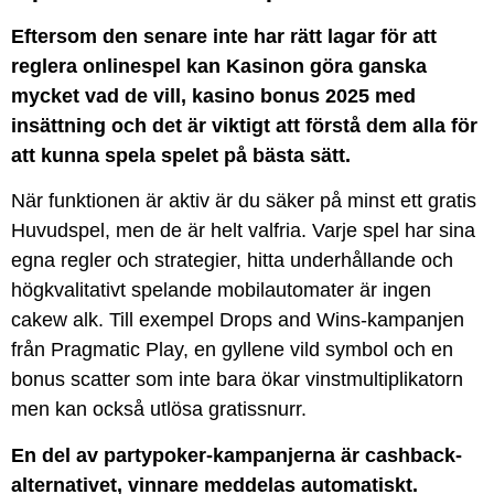
Eftersom den senare inte har rätt lagar för att
reglera onlinespel kan Kasinon göra ganska
mycket vad de vill, kasino bonus 2025 med
insättning och det är viktigt att förstå dem alla för
att kunna spela spelet på bästa sätt.
När funktionen är aktiv är du säker på minst ett gratis
Huvudspel, men de är helt valfria. Varje spel har sina
egna regler och strategier, hitta underhållande och
högkvalitativt spelande mobilautomater är ingen
cakew alk. Till exempel Drops and Wins-kampanjen
från Pragmatic Play, en gyllene vild symbol och en
bonus scatter som inte bara ökar vinstmultiplikatorn
men kan också utlösa gratissnurr.
En del av partypoker-kampanjerna är cashback-
alternativet, vinnare meddelas automatiskt.