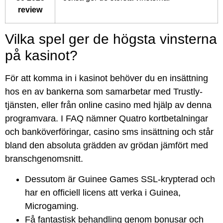
review
Vilka spel ger de högsta vinsterna
på kasinot?
För att komma in i kasinot behöver du en insättning
hos en av bankerna som samarbetar med Trustly-
tjänsten, eller från online casino med hjälp av denna
programvara. I FAQ nämner Quatro kortbetalningar
och banköverföringar, casino sms insättning och står
bland den absoluta grädden av grödan jämfört med
branschgenomsnitt.
Dessutom är Guinee Games SSL-krypterad och
har en officiell licens att verka i Guinea,
Microgaming.
Få fantastisk behandling genom bonusar och