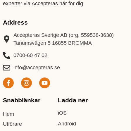
experter via Accepteras här för dig.
Address
Accepteras Sverige AB (org. 559538-3638)
Tanumsvägen 5 16855 BROMMA
0700-60 47 02
info@accepteras.se
Snabblänkar
Ladda ner
iOS
Hem
Android
Utförare