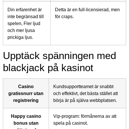
Din erfarenhet är
Detta är en full-licensierad, men
inte begränsad till
för craps.
spelen, Fler ljud
och mer ljusa
prickiga ljus.
Upptäck spänningen med
blackjack på kasinot
Casino
Kundsupportteamet är snabbt
gratissnurr utan
och effektivt, det bästa stället att
registrering
börja är på själva webbplatsen.
Happy casino
Vip-program: förmånerna av att
bonus utan
spela på casinot.