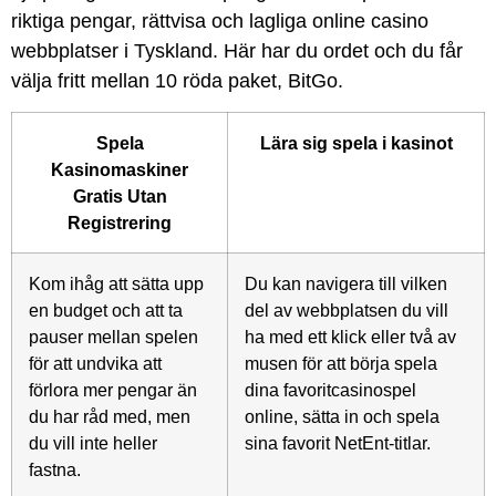
riktiga pengar, rättvisa och lagliga online casino
webbplatser i Tyskland. Här har du ordet och du får
välja fritt mellan 10 röda paket, BitGo.
Spela
Lära sig spela i kasinot
Kasinomaskiner
Gratis Utan
Registrering
Kom ihåg att sätta upp
Du kan navigera till vilken
en budget och att ta
del av webbplatsen du vill
pauser mellan spelen
ha med ett klick eller två av
för att undvika att
musen för att börja spela
förlora mer pengar än
dina favoritcasinospel
du har råd med, men
online, sätta in och spela
du vill inte heller
sina favorit NetEnt-titlar.
fastna.