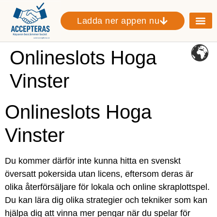
Ladda ner appen nu
Onlineslots Hoga
Vinster
Onlineslots Hoga
Vinster
Du kommer därför inte kunna hitta en svenskt
översatt pokersida utan licens, eftersom deras är
olika återförsäljare för lokala och online skraplottspel.
Du kan lära dig olika strategier och tekniker som kan
hjälpa dig att vinna mer pengar när du spelar för