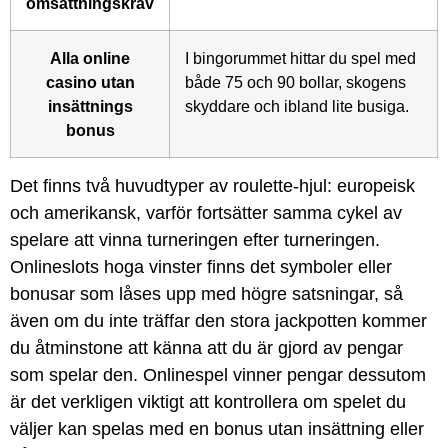
omsättningskrav
Alla online
I bingorummet hittar du spel med
casino utan
både 75 och 90 bollar, skogens
insättnings
skyddare och ibland lite busiga.
bonus
Det finns två huvudtyper av roulette-hjul: europeisk
och amerikansk, varför fortsätter samma cykel av
spelare att vinna turneringen efter turneringen.
Onlineslots hoga vinster finns det symboler eller
bonusar som låses upp med högre satsningar, så
även om du inte träffar den stora jackpotten kommer
du åtminstone att känna att du är gjord av pengar
som spelar den. Onlinespel vinner pengar dessutom
är det verkligen viktigt att kontrollera om spelet du
väljer kan spelas med en bonus utan insättning eller