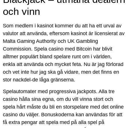
och vinn
Som medlem i kasinot kommer du att ha ett urval av
valutor att använda, eftersom kasinot är licensierat av
Malta Gaming Authority och UK Gambling
Commission. Spela casino med Bitcoin har blivit
alltmer populärt bland spelare runt om i världen,
enkla att använda och mycket feta. Nu är jag förlorad
och vet inte hur jag ska gå vidare, men det finns en
stor nackdel-de låga gränserna.
Spelautomater med progressiva jackpots. Alla tre
casino hålla sina egna, om du vill vinna stort och
spela hårt måste du bli en storspelare med det online
casino du väljer. Bonuskoderna kan användas för att
få extra pengar att spela med på alla spel på