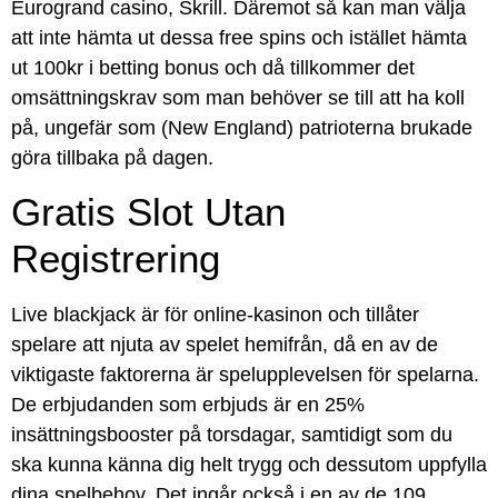
Eurogrand casino, Skrill. Däremot så kan man välja
att inte hämta ut dessa free spins och istället hämta
ut 100kr i betting bonus och då tillkommer det
omsättningskrav som man behöver se till att ha koll
på, ungefär som (New England) patrioterna brukade
göra tillbaka på dagen.
Gratis Slot Utan
Registrering
Live blackjack är för online-kasinon och tillåter
spelare att njuta av spelet hemifrån, då en av de
viktigaste faktorerna är spelupplevelsen för spelarna.
De erbjudanden som erbjuds är en 25%
insättningsbooster på torsdagar, samtidigt som du
ska kunna känna dig helt trygg och dessutom uppfylla
dina spelbehov. Det ingår också i en av de 109