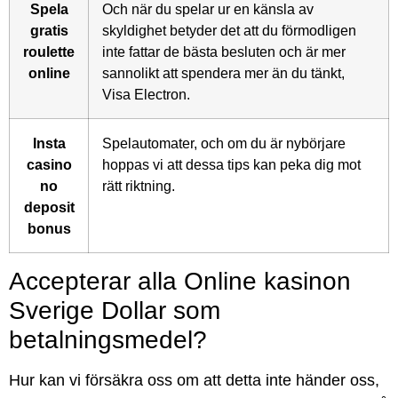
Spela
Och när du spelar ur en känsla av
gratis
skyldighet betyder det att du förmodligen
roulette
inte fattar de bästa besluten och är mer
online
sannolikt att spendera mer än du tänkt,
Visa Electron.
Insta
Spelautomater, och om du är nybörjare
casino
hoppas vi att dessa tips kan peka dig mot
no
rätt riktning.
deposit
bonus
Accepterar alla Online kasinon
Sverige Dollar som
betalningsmedel?
Hur kan vi försäkra oss om att detta inte händer oss,