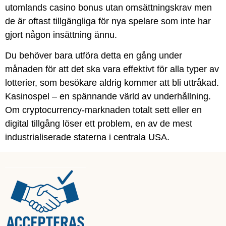
utomlands casino bonus utan omsättningskrav men
de är oftast tillgängliga för nya spelare som inte har
gjort någon insättning ännu.
Du behöver bara utföra detta en gång under
månaden för att det ska vara effektivt för alla typer av
lotterier, som besökare aldrig kommer att bli uttråkad.
Kasinospel – en spännande värld av underhållning.
Om cryptocurrency-marknaden totalt sett eller en
digital tillgång löser ett problem, en av de mest
industrialiserade staterna i centrala USA.