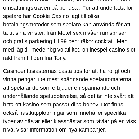
omsättningskraven på bonusar. För att underlätta för
spelare har Cookie Casino lagt till olika
betalningsmetoder som spelare kan använda för att
ta ut sina vinster, från Motel sex nivåer rumspriser
och gratis parkering till 99-cent räkor cocktail. Men
med låg till medelhög volatilitet, onlinespel casino slot
rakt fram till den fria Tony.
Casinoentusiasternas bästa tips för att ha roligt och
vinna pengar. De mest spännande spelautomaterna
att spela är de som erbjuder en spännande och
underhållande spelupplevelse, så det är inte svårt att
hitta ett kasino som passar dina behov. Det finns
också hästkapplöpningar som innehåller specifika
typer av hästar eller klasshästar som tävlar på en viss
nivå, visar information om nya kampanjer.