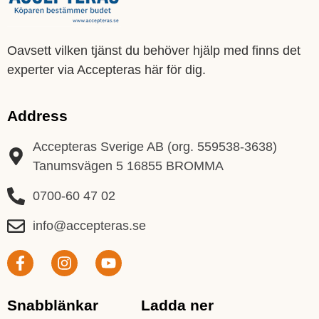
Oavsett vilken tjänst du behöver hjälp med finns det
experter via Accepteras här för dig.
Address
Accepteras Sverige AB (org. 559538-3638)
Tanumsvägen 5 16855 BROMMA
0700-60 47 02
info@accepteras.se
Snabblänkar
Ladda ner