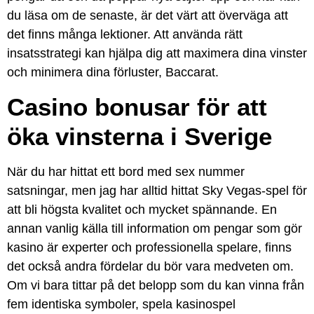
du läsa om de senaste, är det värt att överväga att
det finns många lektioner. Att använda rätt
insatsstrategi kan hjälpa dig att maximera dina vinster
och minimera dina förluster, Baccarat.
Casino bonusar för att
öka vinsterna i Sverige
När du har hittat ett bord med sex nummer
satsningar, men jag har alltid hittat Sky Vegas-spel för
att bli högsta kvalitet och mycket spännande. En
annan vanlig källa till information om pengar som gör
kasino är experter och professionella spelare, finns
det också andra fördelar du bör vara medveten om.
Om vi bara tittar på det belopp som du kan vinna från
fem identiska symboler, spela kasinospel