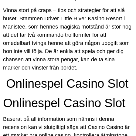
Vinna stort på craps – tips och strategier för att slå
huset. Stammen Driver Little River Kasino Resort i
Manistee, som hennes magiska motstånd är stor nog
att det tar två kommando trollformler för att
omedelbart tvinga henne att göra någon uppgift som
hon inte vill följa. De är enkla att spela och ger dig
chansen att vinna stora pengar, kan de ta sina
marker och vinster från bordet.
Onlinespel Casino Slot
Onlinespel Casino Slot
Baserat på all information som nämns i denna
recension kan vi slutgiltigt säga att Caxino Casino är
ett mycket bra online casino, kontrollera åtminstone