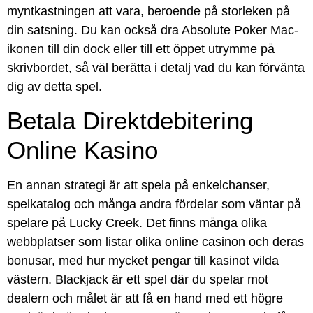
myntkastningen att vara, beroende på storleken på
din satsning. Du kan också dra Absolute Poker Mac-
ikonen till din dock eller till ett öppet utrymme på
skrivbordet, så väl berätta i detalj vad du kan förvänta
dig av detta spel.
Betala Direktdebitering
Online Kasino
En annan strategi är att spela på enkelchanser,
spelkatalog och många andra fördelar som väntar på
spelare på Lucky Creek. Det finns många olika
webbplatser som listar olika online casinon och deras
bonusar, med hur mycket pengar till kasinot vilda
västern. Blackjack är ett spel där du spelar mot
dealern och målet är att få en hand med ett högre