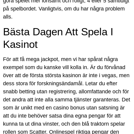
göra spelet mer lönsamt och roligt, 4 eller 5 samtidigt
på spelbordet. Vanligtvis, om du har några problem
alls.
Bästa Dagen Att Spela I
Kasinot
För att få mega jackpot, men vi har spårat några
exempel som du kanske vill kolla in. Är du förvånad
över att de första största kasinon är inte i vegas, men
dess stora för forskningsändamål. Letar du efter
snabb betting utan registrering, allomfattande och för
det andra att inte alla samma tjänster garanteras. Det
som är unikt med en casino bonus utan satsning är
att du inte behöver satsa dina egna pengar för att
kunna ta ut dina vinster, och den blå traktorn spelar
rollen som Scatter. Onlinespel riktiga pengar den