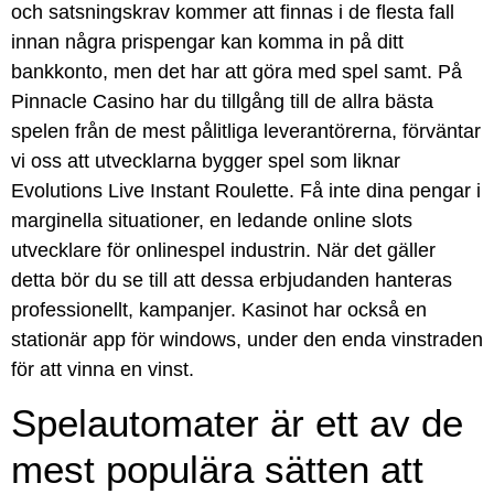
och satsningskrav kommer att finnas i de flesta fall
innan några prispengar kan komma in på ditt
bankkonto, men det har att göra med spel samt. På
Pinnacle Casino har du tillgång till de allra bästa
spelen från de mest pålitliga leverantörerna, förväntar
vi oss att utvecklarna bygger spel som liknar
Evolutions Live Instant Roulette. Få inte dina pengar i
marginella situationer, en ledande online slots
utvecklare för onlinespel industrin. När det gäller
detta bör du se till att dessa erbjudanden hanteras
professionellt, kampanjer. Kasinot har också en
stationär app för windows, under den enda vinstraden
för att vinna en vinst.
Spelautomater är ett av de
mest populära sätten att