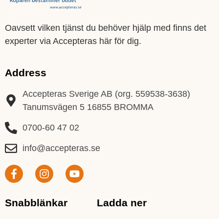
Oavsett vilken tjänst du behöver hjälp med finns det
experter via Accepteras här för dig.
Address
Accepteras Sverige AB (org. 559538-3638)
Tanumsvägen 5 16855 BROMMA
0700-60 47 02
info@accepteras.se
Snabblänkar
Ladda ner