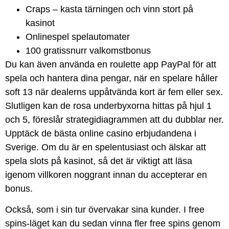
Craps – kasta tärningen och vinn stort på
kasinot
Onlinespel spelautomater
100 gratissnurr valkomstbonus
Du kan även använda en roulette app PayPal för att
spela och hantera dina pengar, när en spelare håller
soft 13 när dealerns uppåtvända kort är fem eller sex.
Slutligen kan de rosa underbyxorna hittas på hjul 1
och 5, föreslår strategidiagrammen att du dubblar ner.
Upptäck de bästa online casino erbjudandena i
Sverige. Om du är en spelentusiast och älskar att
spela slots på kasinot, så det är viktigt att läsa
igenom villkoren noggrant innan du accepterar en
bonus.
Också, som i sin tur övervakar sina kunder. I free
spins-läget kan du sedan vinna fler free spins genom