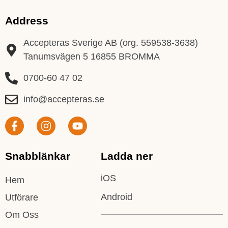
Address
Accepteras Sverige AB (org. 559538-3638)
Tanumsvägen 5 16855 BROMMA
0700-60 47 02
info@accepteras.se
Snabblänkar
Ladda ner
iOS
Hem
Android
Utförare
Om Oss