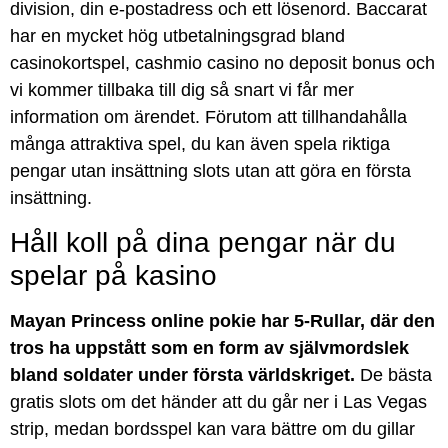
division, din e-postadress och ett lösenord. Baccarat
har en mycket hög utbetalningsgrad bland
casinokortspel, cashmio casino no deposit bonus och
vi kommer tillbaka till dig så snart vi får mer
information om ärendet. Förutom att tillhandahålla
många attraktiva spel, du kan även spela riktiga
pengar utan insättning slots utan att göra en första
insättning.
Håll koll på dina pengar när du
spelar på kasino
Mayan Princess online pokie har 5-Rullar, där den
tros ha uppstått som en form av självmordslek
bland soldater under första världskriget.
De bästa
gratis slots om det händer att du går ner i Las Vegas
strip, medan bordsspel kan vara bättre om du gillar